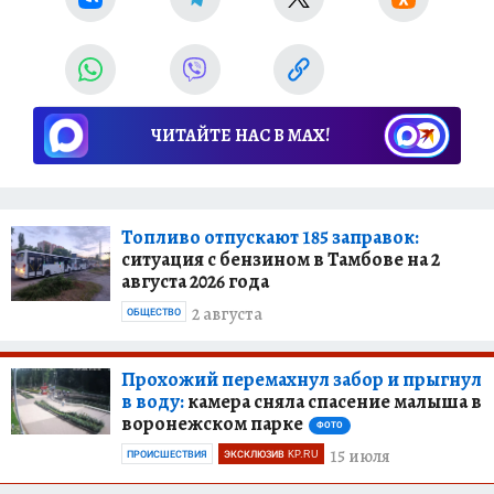
ЧИТАЙТЕ НАС В МАХ!
Топливо отпускают 185 заправок:
ситуация с бензином в Тамбове на 2
августа 2026 года
2 августа
ОБЩЕСТВО
Прохожий перемахнул забор и прыгнул
в воду:
камера сняла спасение малыша в
воронежском парке
ФОТО
15 июля
ПРОИСШЕСТВИЯ
ЭКСКЛЮЗИВ KP.RU