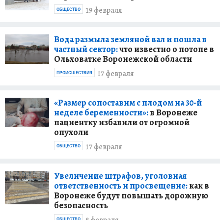
19 февраля
ОБЩЕСТВО
Вода размыла земляной вал и пошла в
частный сектор:
что известно о потопе в
Ольховатке Воронежской области
17 февраля
ПРОИСШЕСТВИЯ
«Размер сопоставим с плодом на 30-й
неделе беременности»:
в Воронеже
пациентку избавили от огромной
опухоли
17 февраля
ОБЩЕСТВО
Увеличение штрафов, уголовная
ответственность и просвещение:
как в
Воронеже будут повышать дорожную
безопасность
8 февраля
ОБЩЕСТВО