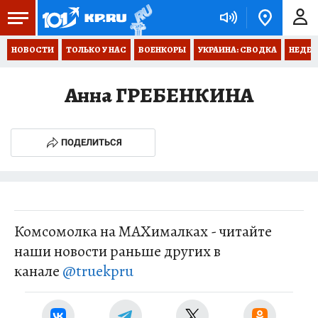
НОВОСТИ
ТОЛЬКО У НАС
ВОЕНКОРЫ
УКРАИНА: СВОДКА
НЕДЕТ
Анна ГРЕБЕНКИНА
ПОДЕЛИТЬСЯ
Комсомолка на MAXималках - читайте
наши новости раньше других в
канале
@truekpru