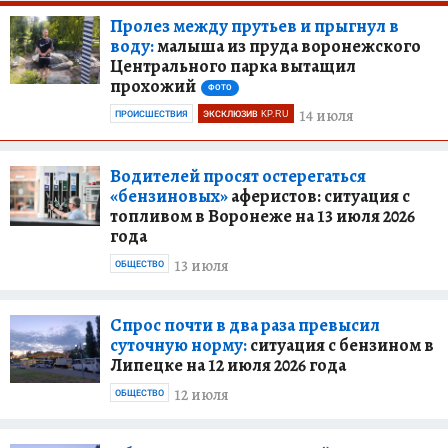
Пролез между прутьев и прыгнул в
воду:
малыша из пруда воронежского
Центрального парка вытащил
прохожий
ФОТО
14 июля
ПРОИСШЕСТВИЯ
ЭКСКЛЮЗИВ KP.RU
Водителей просят остерегаться
«бензиновых»
аферистов: ситуация с
топливом в Воронеже на 13 июля 2026
года
13 июля
ОБЩЕСТВО
Спрос почти в два раза превысил
суточную норму:
ситуация с бензином в
Липецке на 12 июля 2026 года
12 июля
ОБЩЕСТВО