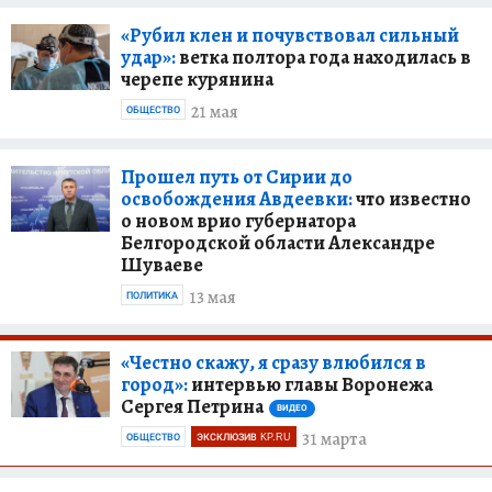
«Рубил клен и почувствовал сильный
удар»:
ветка полтора года находилась в
черепе курянина
21 мая
ОБЩЕСТВО
Прошел путь от Сирии до
освобождения Авдеевки:
что известно
о новом врио губернатора
Белгородской области Александре
Шуваеве
13 мая
ПОЛИТИКА
«Честно скажу, я сразу влюбился в
город»:
интервью главы Воронежа
Сергея Петрина
ВИДЕО
31 марта
ОБЩЕСТВО
ЭКСКЛЮЗИВ KP.RU