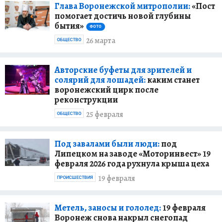
Глава Воронежской митрополии:
«Пост
помогает достичь новой глубины
бытия»
ФОТО
26 марта
ОБЩЕСТВО
Авторские буфеты для зрителей и
солярий для лошадей:
каким станет
воронежский цирк после
реконструкции
25 февраля
ОБЩЕСТВО
Под завалами были люди:
под
Липецком на заводе «Моторинвест» 19
февраля 2026 года рухнула крыша цеха
19 февраля
ПРОИСШЕСТВИЯ
Метель, заносы и гололед:
19 февраля
Воронеж снова накрыл снегопад