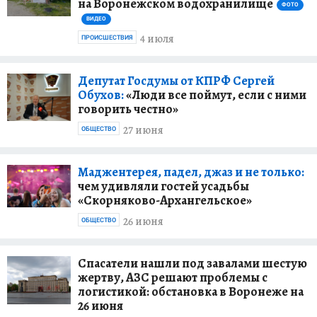
на Воронежском водохранилище
ФОТО
ВИДЕО
4 июля
ПРОИСШЕСТВИЯ
Депутат Госдумы от КПРФ Сергей
Обухов:
«Люди все поймут, если с ними
говорить честно»
27 июня
ОБЩЕСТВО
Маджентерея, падел, джаз и не только:
чем удивляли гостей усадьбы
«Скорняково-Архангельское»
26 июня
ОБЩЕСТВО
Спасатели нашли под завалами шестую
жертву, АЗС решают проблемы с
логистикой: обстановка в Воронеже на
26 июня