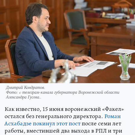
Дмитрий Кондратов.
Фото:
c телеграм-канала губернатора Воронежской области
Александра Гусева..
Как известно, 15 июня воронежский «Факел»
остался без генерального директора.
Роман
Асхабадзе покинул этот пост
после семи лет
работы, вместившей два выхода в РПЛ и три