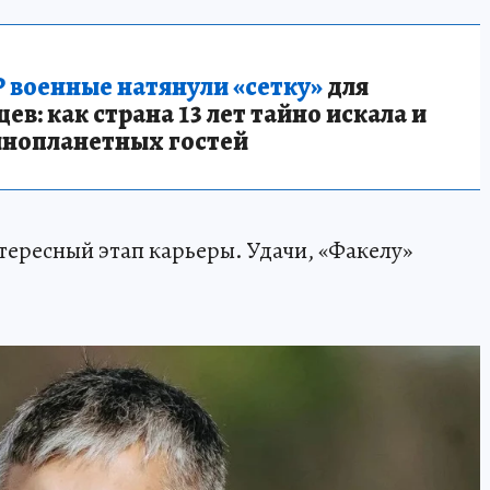
 военные натянули «сетку»
для
в: как страна 13 лет тайно искала и
инопланетных гостей
нтересный этап карьеры. Удачи, «Факелу»