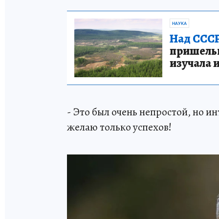
НАУКА
Над СССР
пришельце
изучала 
- Это был очень непростой, но и
желаю только успехов!