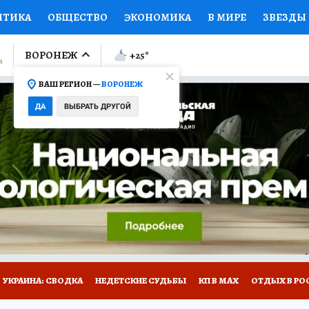
ИТИКА
ОБЩЕСТВО
ЭКОНОМИКА
В МИРЕ
ЗВЕЗДЫ
ЛУМНИСТЫ
ПРОИСШЕСТВИЯ
НАЦИОНАЛЬНЫЕ ПРОЕК
ВОРОНЕЖ
+25
°
ВАШ РЕГИОН —
ВОРОНЕЖ
Ы
ОТКРЫВАЕМ МИР
Я ЗНАЮ
СЕМЬЯ
ЖЕНСКИЕ СЕ
ДА
ВЫБРАТЬ ДРУГОЙ
ПРОМОКОДЫ
СЕРИАЛЫ
СПЕЦПРОЕКТЫ
ДЕФИЦИТ
ВИЗОР
КОЛЛЕКЦИИ
КОНКУРСЫ
РАБОТА У НАС
ГИ
НА САЙТЕ
УКРАИНА: СВОДКА
НЕДЕТСКИЕ СУДЬБЫ
КП В МАХ
ОТДЫХ В РО