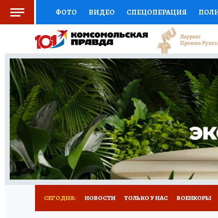
ФОТО
ВИДЕО
СПЕЦОПЕРАЦИЯ
ПОЛ
СОЦПОДДЕРЖКА
НАУКА
СПОРТ
КО
ВЫБОР ЭКСПЕРТОВ
ДОКТОР
ФИНАНС
КНИЖНАЯ ПОЛКА
ПРОГНОЗЫ НА СПОРТ
ПРЕСС-ЦЕНТР
НЕДВИЖИМОСТЬ
ТЕЛЕ
РАДИО КП
РЕКЛАМА
ТЕСТЫ
НОВОЕ 
СЕГОДНЯ:
НОВОСТИ
ТОЛЬКО У НАС
ВОЕНКОРЫ