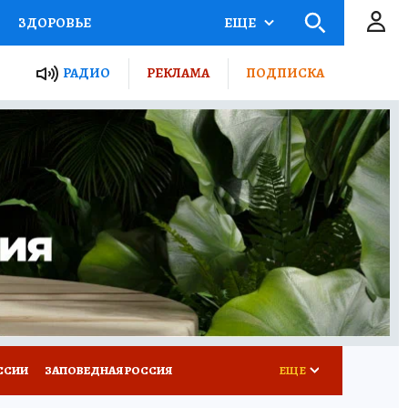
ЗДОРОВЬЕ
ЕЩЕ
ТЫ РОССИИ
РАДИО
РЕКЛАМА
ПОДПИСКА
КРЕТЫ
ПУТЕВОДИТЕЛЬ
 ЖЕЛЕЗА
ТУРИЗМ
Д ПОТРЕБИТЕЛЯ
ВСЕ О КП
ССИИ
ЗАПОВЕДНАЯ РОССИЯ
ЕЩЕ