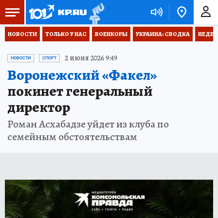
НОВОСТИ
ТОЛЬКО У НАС
ВОЕНКОРЫ
УКРАИНА: СВОДКА
НЕДЕТ
2 июня 2026 9:49
НОВОСТИ
СПОРТ
Воронежский «Факел»
покинет генеральный
директор
Роман Асхабадзе уйдет из клуба по
семейным обстоятельствам