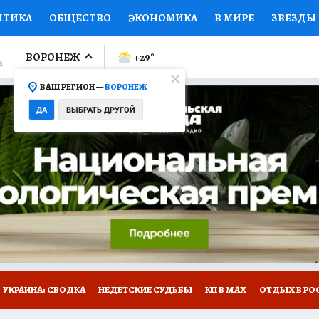
ИТИКА
ОБЩЕСТВО
ЭКОНОМИКА
В МИРЕ
ЗВЕЗДЫ
ЛУМНИСТЫ
ПРОИСШЕСТВИЯ
НАЦИОНАЛЬНЫЕ ПРОЕК
ВОРОНЕЖ
+29
°
ВАШ РЕГИОН —
ВОРОНЕЖ
Ы
ОТКРЫВАЕМ МИР
Я ЗНАЮ
СЕМЬЯ
ЖЕНСКИЕ СЕ
ДА
ВЫБРАТЬ ДРУГОЙ
ПРОМОКОДЫ
СЕРИАЛЫ
СПЕЦПРОЕКТЫ
ДЕФИЦИТ
ВИЗОР
КОЛЛЕКЦИИ
КОНКУРСЫ
РАБОТА У НАС
ГИ
НА САЙТЕ
УКРАИНА: СВОДКА
НЕДЕТСКИЕ СУДЬБЫ
КП В МАХ
ОТДЫХ В РО