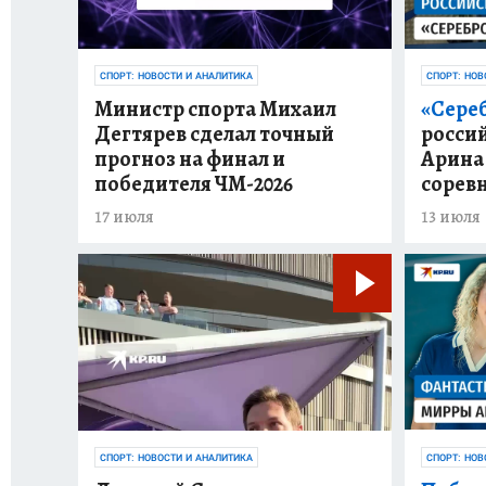
СПОРТ: НОВОСТИ И АНАЛИТИКА
СПОРТ: НОВ
Министр спорта Михаил
«Сере
Дегтярев сделал точный
росси
прогноз на финал и
Арина
победителя ЧМ-2026
сорев
17 июля
13 июля
СПОРТ: НОВОСТИ И АНАЛИТИКА
СПОРТ: НОВ