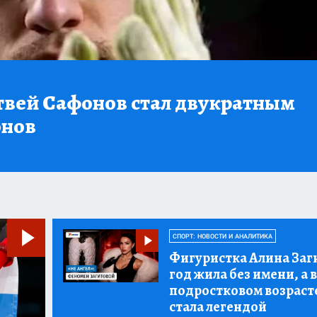
твей Сафонов стал двукратным
онов
СПОРТ: НОВОСТИ И АНАЛИТИКА
Фигуристка Алина Заг
год жила без имени, а в
подростковом возраст
стала легендой