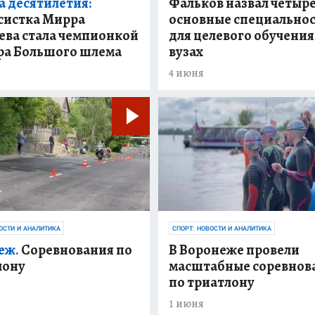
 десятилетия:
Фальков назвал четыр
систка Мирра
основные специально
ева стала чемпионкой
для целевого обучения
ра Большого шлема
вузах
4 июня
ОСТИ И АНАЛИТИКА
СПОРТ: НОВОСТИ И АНАЛИТИКА
еж.
Соревнования по
В Воронеже провели
лону
масштабные соревнов
по триатлону
1 июня