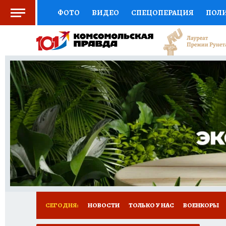
ФОТО
ВИДЕО
СПЕЦОПЕРАЦИЯ
ПОЛ
СОЦПОДДЕРЖКА
НАУКА
СПОРТ
КО
ВЫБОР ЭКСПЕРТОВ
ДОКТОР
ФИНАНС
КНИЖНАЯ ПОЛКА
ПРОГНОЗЫ НА СПОРТ
ПРЕСС-ЦЕНТР
НЕДВИЖИМОСТЬ
ТЕЛЕ
РАДИО КП
РЕКЛАМА
ТЕСТЫ
НОВОЕ 
СЕГОДНЯ:
НОВОСТИ
ТОЛЬКО У НАС
ВОЕНКОРЫ