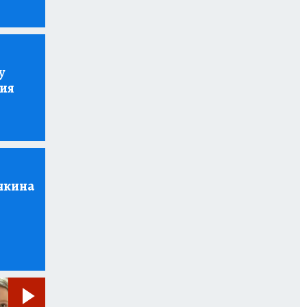
у
лия
чкина