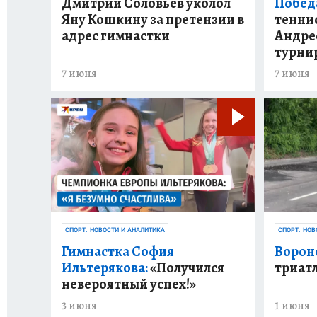
Дмитрий Соловьев уколол
Победа
Яну Кошкину за претензии в
тенни
адрес гимнастки
Андре
турни
7 июня
7 июня
СПОРТ: НОВОСТИ И АНАЛИТИКА
СПОРТ: НОВ
Гимнастка София
Ворон
Ильтерякова:
«Получился
триат
невероятный успех!»
3 июня
1 июня