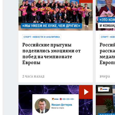
СПОРТ: НОВОСТИ И АНАЛИТИКА
СПОРТ: НОВ
Российские прыгуны
Росси
поделились эмоциями от
расска
побед на чемпионате
медал
Европы
Европ
2 часа назад
вчера