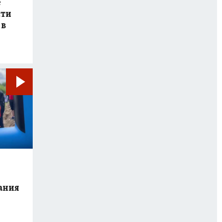
е
сти
 в
ания