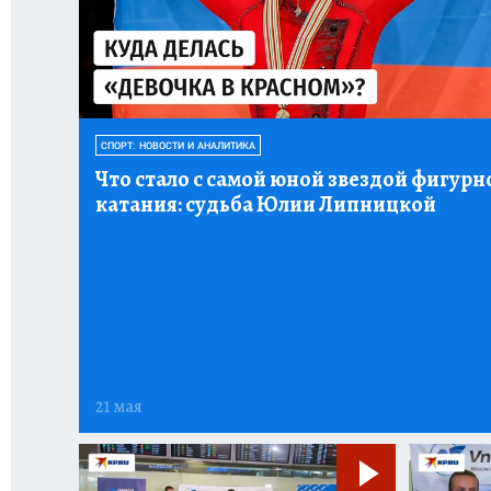
СПОРТ: НОВОСТИ И АНАЛИТИКА
Что стало с самой юной звездой фигурн
катания: судьба Юлии Липницкой
21 мая