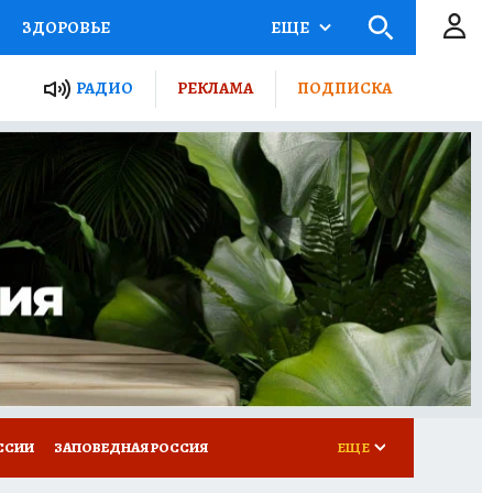
ЗДОРОВЬЕ
ЕЩЕ
ТЫ РОССИИ
РАДИО
РЕКЛАМА
ПОДПИСКА
КРЕТЫ
ПУТЕВОДИТЕЛЬ
 ЖЕЛЕЗА
ТУРИЗМ
Д ПОТРЕБИТЕЛЯ
ВСЕ О КП
ССИИ
ЗАПОВЕДНАЯ РОССИЯ
ЕЩЕ