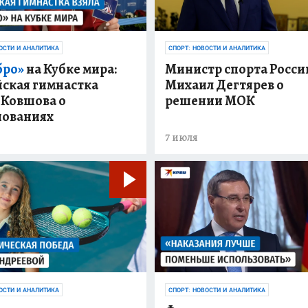
ОСТИ И АНАЛИТИКА
СПОРТ: НОВОСТИ И АНАЛИТИКА
бро»
на Кубке мира:
Министр спорта Росси
йская гимнастка
Михаил Дегтярев о
 Ковшова о
решении МОК
нованиях
7 июля
ОСТИ И АНАЛИТИКА
СПОРТ: НОВОСТИ И АНАЛИТИКА