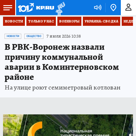
НОВОСТИ
ТОЛЬКО У НАС
ВОЕНКОРЫ
УКРАИНА: СВОДКА
НЕДЕТ
7 июля 2026 10:38
НОВОСТИ
ОБЩЕСТВО
В РВК-Воронеж назвали
причину коммунальной
аварии в Коминтерновском
районе
На улице роют семиметровый котлован