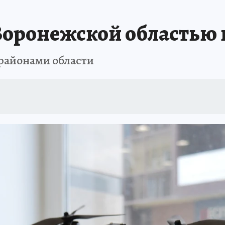
А СЕБЕ
Воронежской областью в
районами области