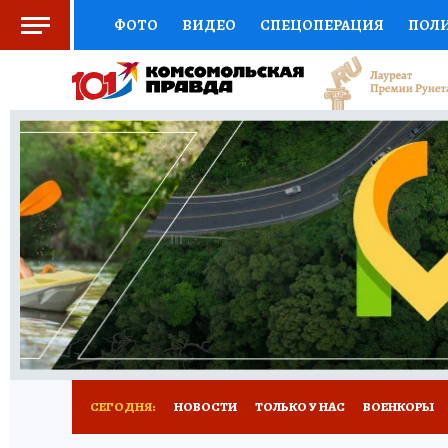
ФОТО
ВИДЕО
СПЕЦОПЕРАЦИЯ
ПОЛ
СОЦПОДДЕРЖКА
НАУКА
СПОРТ
КО
ВЫБОР ЭКСПЕРТОВ
ДОКТОР
ФИНАНС
КНИЖНАЯ ПОЛКА
ПРОГНОЗЫ НА СПОРТ
ПРЕСС-ЦЕНТР
НЕДВИЖИМОСТЬ
ТЕЛЕ
РАДИО КП
РЕКЛАМА
ТЕСТЫ
НОВОЕ 
СЕГОДНЯ:
НОВОСТИ
ТОЛЬКО У НАС
ВОЕНКОРЫ