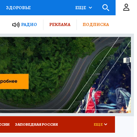
ЗДОРОВЬЕ
ЕЩЕ
ТЫ РОССИИ
РАДИО
РЕКЛАМА
ПОДПИСКА
КРЕТЫ
ПУТЕВОДИТЕЛЬ
 ЖЕЛЕЗА
ТУРИЗМ
Д ПОТРЕБИТЕЛЯ
ВСЕ О КП
ССИИ
ЗАПОВЕДНАЯ РОССИЯ
ЕЩЕ