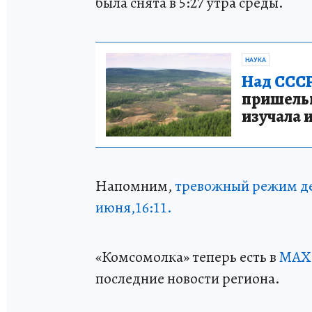
была снята в 5:27 утра среды.
НАУКА
Над СССР
пришельце
изучала 
Напомним,
тревожный режим дей
июня,16:11.
«Комсомолка» теперь есть в
MAX:
последние новости региона.