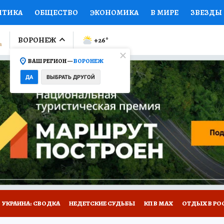
ИТИКА
ОБЩЕСТВО
ЭКОНОМИКА
В МИРЕ
ЗВЕЗДЫ
ЛУМНИСТЫ
ПРОИСШЕСТВИЯ
НАЦИОНАЛЬНЫЕ ПРОЕК
ВОРОНЕЖ
+26
°
ВАШ РЕГИОН —
ВОРОНЕЖ
Ы
ОТКРЫВАЕМ МИР
Я ЗНАЮ
СЕМЬЯ
ЖЕНСКИЕ СЕ
ДА
ВЫБРАТЬ ДРУГОЙ
ПРОМОКОДЫ
СЕРИАЛЫ
СПЕЦПРОЕКТЫ
ДЕФИЦИТ
ВИЗОР
КОЛЛЕКЦИИ
КОНКУРСЫ
РАБОТА У НАС
ГИ
НА САЙТЕ
УКРАИНА: СВОДКА
НЕДЕТСКИЕ СУДЬБЫ
КП В МАХ
ОТДЫХ В РО