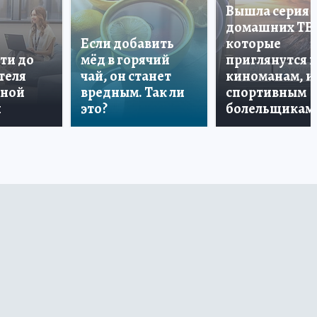
Вышла серия
домашних ТВ
Если добавить
которые
ти до
мёд в горячий
приглянутся 
теля
чай, он станет
киноманам, и
дной
вредным. Так ли
спортивным
и
это?
болельщикам