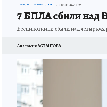
ПРОИСШЕСТВИЯ
АФИША
ИСПЫТАНО Н
3 июня 2026 5:24
НОВОСТИ
ПРОИСШЕСТВИЯ
7 БПЛА сбили над 
Беспилотники сбили над четырьмя 
Анастасия АСТАШОВА