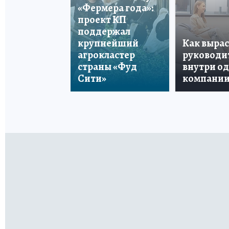
«Фермера года»:
проект КП
поддержал
крупнейший
Как вырас
агрокластер
руководи
страны «Фуд
внутри о
Сити»
компани