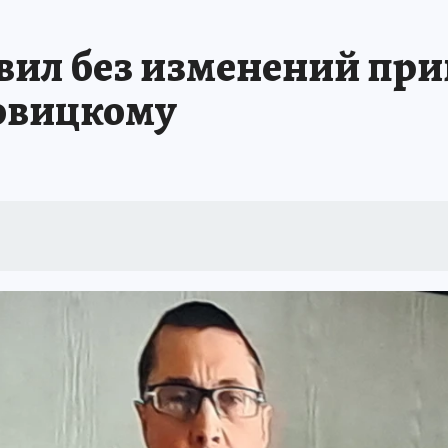
А СЕБЕ
вил без изменений при
овицкому