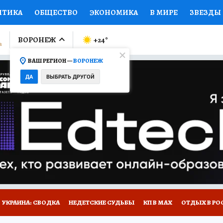
ИТИКА
ОБЩЕСТВО
ЭКОНОМИКА
В МИРЕ
ЗВЕЗДЫ
ЛУМНИСТЫ
ПРОИСШЕСТВИЯ
НАЦИОНАЛЬНЫЕ ПРОЕК
ВОРОНЕЖ
+24
°
ВАШ РЕГИОН —
ВОРОНЕЖ
Ы
ОТКРЫВАЕМ МИР
Я ЗНАЮ
СЕМЬЯ
ЖЕНСКИЕ СЕ
ДА
ВЫБРАТЬ ДРУГОЙ
ПРОМОКОДЫ
СЕРИАЛЫ
СПЕЦПРОЕКТЫ
ДЕФИЦИТ
ВИЗОР
КОЛЛЕКЦИИ
КОНКУРСЫ
РАБОТА У НАС
ГИ
НА САЙТЕ
УКРАИНА: СВОДКА
НЕДЕТСКИЕ СУДЬБЫ
КП В МАХ
ОТДЫХ В РО