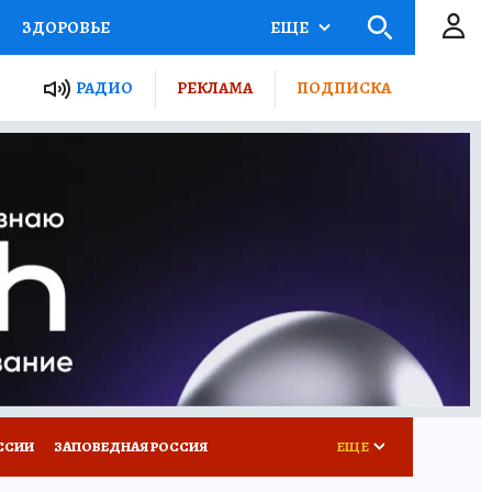
ЗДОРОВЬЕ
ЕЩЕ
ТЫ РОССИИ
РАДИО
РЕКЛАМА
ПОДПИСКА
КРЕТЫ
ПУТЕВОДИТЕЛЬ
 ЖЕЛЕЗА
ТУРИЗМ
Д ПОТРЕБИТЕЛЯ
ВСЕ О КП
ССИИ
ЗАПОВЕДНАЯ РОССИЯ
ЕЩЕ