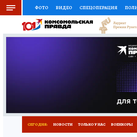
ФОТО
ВИДЕО
СПЕЦОПЕРАЦИЯ
ПОЛ
СОЦПОДДЕРЖКА
НАУКА
СПОРТ
КО
ВЫБОР ЭКСПЕРТОВ
ДОКТОР
ФИНАНС
КНИЖНАЯ ПОЛКА
ПРОГНОЗЫ НА СПОРТ
ПРЕСС-ЦЕНТР
НЕДВИЖИМОСТЬ
ТЕЛЕ
РАДИО КП
РЕКЛАМА
ТЕСТЫ
НОВОЕ 
СЕГОДНЯ:
НОВОСТИ
ТОЛЬКО У НАС
ВОЕНКОРЫ