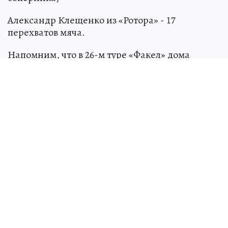
Александр Клещенко из «Ротора» - 17
перехватов мяча.
Напомним, что в 26-м туре «Факел» дома
сыграет с «КАМАЗом» из Набережных Челнов.
Встреча состоится 28 марта, начало в 18:00.
Источник:
kp.ru
Алексей СЕРГУНИН