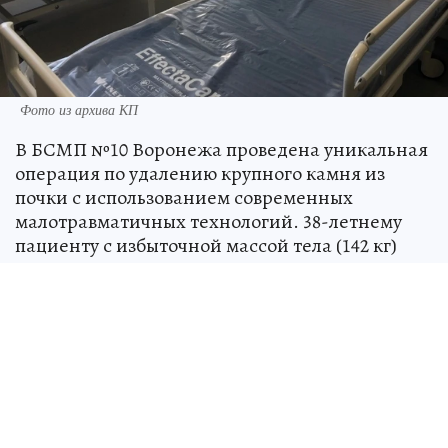
Фото из архива КП
В БСМП №10 Воронежа проведена уникальная
операция по удалению крупного камня из
почки с использованием современных
малотравматичных технологий. 38-летнему
пациенту с избыточной массой тела (142 кг)
успешно выполнили сложное вмешательство
без традиционных разрезов. Об этом сообщили
4 сентября в медучреждении.
Пациент обратился в Левобережный
межрайонный урологический центр с
жалобами на интенсивные боли в пояснице.
Обследование выявило камень размером 39×27