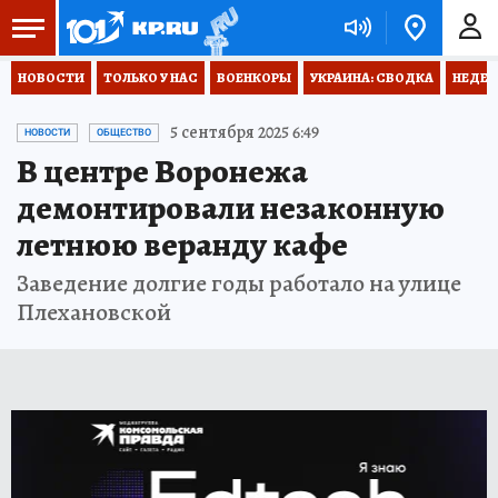
НОВОСТИ
ТОЛЬКО У НАС
ВОЕНКОРЫ
УКРАИНА: СВОДКА
НЕДЕТ
5 сентября 2025 6:49
НОВОСТИ
ОБЩЕСТВО
В центре Воронежа
демонтировали незаконную
летнюю веранду кафе
Заведение долгие годы работало на улице
Плехановской