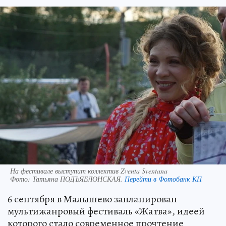
На фестивале выступит коллектив Zventa Sventana
Фото:
Татьяна ПОДЪЯБЛОНСКАЯ.
Перейти в Фотобанк КП
6 сентября в Малышево запланирован
мультижанровый фестиваль «Жатва», идеей
которого стало современное прочтение