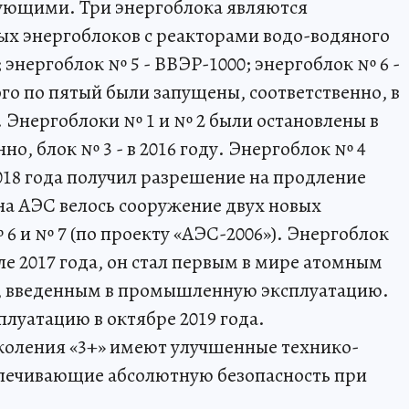
вующими. Три энергоблока являются
х энергоблоков с реакторами водо-водяного
; энергоблок № 5 - ВВЭР-1000; энергоблок № 6 -
го по пятый были запущены, соответственно, в
дах. Энергоблоки № 1 и № 2 были остановлены в
нно, блок № 3 - в 2016 году. Энергоблок № 4
018 года получил разрешение на продление
 на АЭС велось сооружение двух новых
 6 и № 7 (по проекту «АЭС-2006»). Энергоблок
ле 2017 года, он стал первым в мире атомным
, введенным в промышленную эксплуатацию.
плуатацию в октябре 2019 года.
оления «3+» имеют улучшенные технико-
спечивающие абсолютную безопасность при