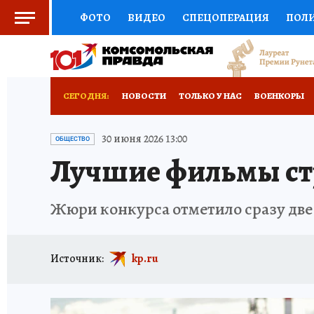
ФОТО
ВИДЕО
СПЕЦОПЕРАЦИЯ
ПОЛ
СОЦПОДДЕРЖКА
НАУКА
СПОРТ
КО
ВЫБОР ЭКСПЕРТОВ
ДОКТОР
ФИНАНС
СЕГОДНЯ:
НОВОСТИ
ТОЛЬКО У НАС
ВОЕНКОРЫ
КНИЖНАЯ ПОЛКА
ПРОГНОЗЫ НА СПОРТ
ПРОИСШЕСТВИЯ
АФИША
ИСПЫТАНО Н
30 июня 2026 13:00
ОБЩЕСТВО
Лучшие фильмы ст
ПРЕСС-ЦЕНТР
НЕДВИЖИМОСТЬ
ТЕЛЕ
РАДИО КП
РЕКЛАМА
ТЕСТЫ
НОВОЕ 
Жюри конкурса отметило сразу две 
Источник:
kp.ru