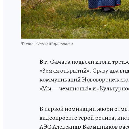
Фото - Ольга Мартынова
В г. Самара подвели итоги треть
«Земля открытий». Сразу два ви
коммуникаций Нововоронежской 
«Мы — чемпионы!» и «Культурное
В первой номинации жюри отмет
видеопроекте герой ролика, инс
АЭС Александр Барышников расс