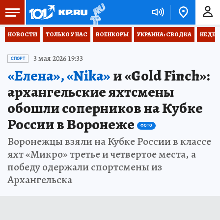
НОВОСТИ
ТОЛЬКО У НАС
ВОЕНКОРЫ
УКРАИНА: СВОДКА
НЕДЕТ
3 мая 2026 19:33
СПОРТ
«Елена», «Nika»
и «Gold Finch»:
архангельские яхтсмены
обошли соперников на Кубке
России в Воронеже
ФОТО
Воронежцы взяли на Кубке России в классе
яхт «Микро» третье и четвертое места, а
победу одержали спортсмены из
Архангельска