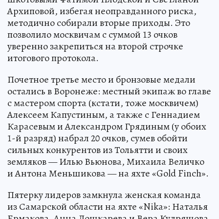
Архиповой, избегая неоправданного риска,
методично собирали вторые приходы. Это
позволило москвичам с суммой 13 очков
уверенно закрепиться на второй строчке
итогового протокола.
Почетное третье место и бронзовые медали
остались в Воронеже: местный экипаж во главе
с мастером спорта (кстати, тоже москвичем)
Алексеем Капустиным, а также с Геннадием
Карасевым и Александром Грядиным (у обоих
1-й разряд) набрал 20 очков, сумев обойти
сильных конкурентов из Тольятти и своих
земляков — Илью Вьюнова, Михаила Величко
и Антона Меньшикова — на яхте «Gold Finch».
Пятерку лидеров замкнула женская команда
из Самарской области на яхте «Nika»: Наталья
Ермакова, Анна Лошкарева и Вера Кудряшова.