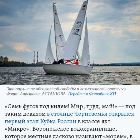
Это ощущение абсолютной свободы и возможность отвлечься
Фото:
Анастасия АСТАШОВА.
Перейти в Фотобанк КП
«Семь футов под килем! Мир, труд, май!» — под
таким девизом
в столице Черноземья открылся
первый этап Кубка России
в классе яхт
«Микро». Воронежское водохранилище,
которое местные ласково называют «морем», в