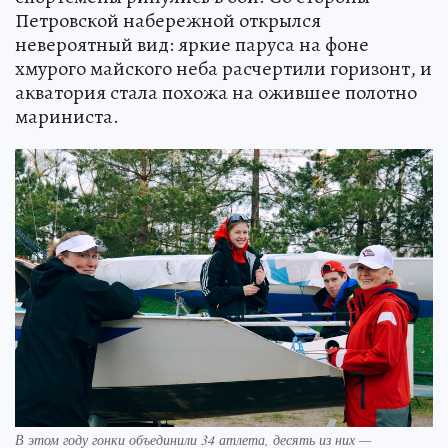
Петровской набережной открылся
невероятный вид: яркие паруса на фоне
хмурого майского неба расчертили горизонт, и
акватория стала похожа на ожившее полотно
мариниста.
В этом году гонки объединили 34 атлета, десять из них —