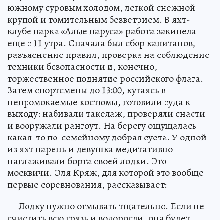
южному суровым холодом, легкой снежной
крупой и томительным безветрием. В яхт-
клубе парка «Алые паруса» работа закипела
еще с 11 утра. Сначала был сбор капитанов,
разъяснение правил, проверка на соблюдение
техники безопасности и, конечно,
торжественное поднятие российского флага.
Затем спортсмены до 13:00, кутаясь в
непромокаемые костюмы, готовили суда к
выходу: набивали такелаж, проверяли снасти
и вооружали рангоут. На берегу ощущалась
какая-то по-семейному добрая суета. У одной
из яхт парень и девушка медитативно
наглаживали борта своей лодки. Это
москвичи. Оля Кряж, для которой это вообще
первые соревнования, рассказывает:
— Лодку нужно отмывать тщательно. Если не
счистить всю грязь и водоросли, она будет