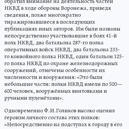
обратил внимание на деятельность частей
НКВД в ходе обороны Воронежа, приведя
сведения, позже многократно
тиражировавшиеся в последующих
публикациях иных авторов. Им были названы
непосредственно участвовавшие в боях 41-й
полк НКВД, два батальона 287-го полка
оперативных войск НКВД, два батальона 233-
го конвойного полка НКВД, один батальон 125-
го полка НКВД по охране железнодорожных
сооружений, отмечены особенности их
численности и вооружения: «Это были
небольшие части: полки НКВД имели по 500—
600 человек, вооружённых винтовками и
ручными пулемётами».
Одновременно Ф.И.Голиков высоко оценил
героизм личного состава этих полков:
«Непосредственно на подступах к городу в его