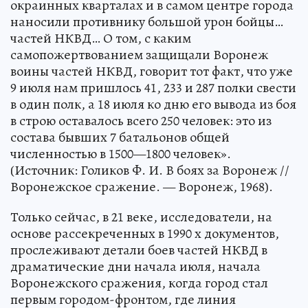
окраинных кварталах и в самом центре города
наносили противнику большой урон бойцы…
частей НКВД… О том, с каким
самопожертвованием защищали Воронеж
воины частей НКВД, говорит тот факт, что уже
9 июля нам пришлось 41, 233 и 287 полки свести
в один полк, а 18 июля ко дню его вывода из боя
в строю оставалось всего 250 человек: это из
состава бывших 7 батальонов общей
численностью в 1500—1800 человек».
(Источник: Голиков Ф. И. В боях за Воронеж //
Воронежское сражение. — Воронеж, 1968).
Только сейчас, в 21 веке, исследователи, на
основе рассекреченных в 1990 х документов,
прослеживают детали боев частей НКВД в
драматические дни начала июля, начала
Воронежского сражения, когда город стал
первым городом-фронтом, где линия