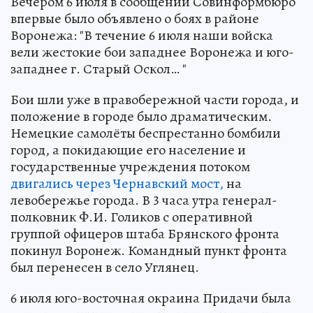
Вечером 6 июля в сообщении Совинформбюро
впервые было объявлено о боях в районе
Воронежа: "В течение 6 июля наши войска
вели жестокие бои западнее Воронежа и юго-
западнее г. Старый Оскол… "
Бои шли уже в правобережной части города, и
положение в городе было драматическим.
Немецкие самолёты беспрестанно бомбили
город, а покидающие его население и
государственные учреждения потоком
двигались через Чернавский мост,
на
левобережье города. В 3 часа утра генерал-
полковник Ф.И. Голиков с оперативной
группой офицеров штаба Брянского фронта
покинул Воронеж. Командный пункт фронта
был перенесен в село Углянец.
6 июля юго-восточная окраина Придачи была