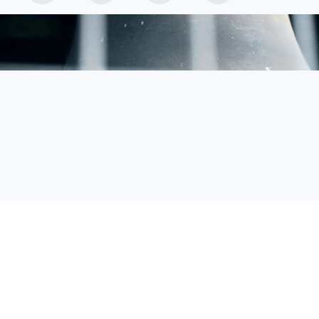
.
Фото:
Анастасия АСТАШОВА.
Перейти в Фотобанк КП
С 12 по 15 июле в Павловске устроят
молодежный православный фестиваль
«Павловский свет». За четыре дня там проведут