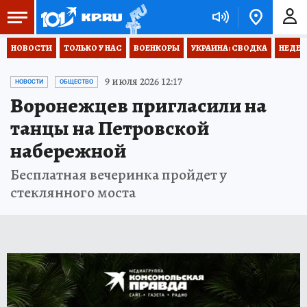
НОВОСТИ
ТОЛЬКО У НАС
ВОЕНКОРЫ
УКРАИНА: СВОДКА
НЕДЕТ
9 июля 2026 12:17
НОВОСТИ
ОБЩЕСТВО
Воронежцев пригласили на
танцы на Петровской
набережной
Бесплатная вечеринка пройдет у
стеклянного моста