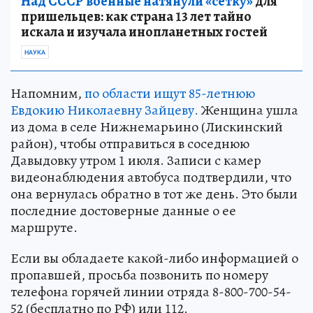
Над СССР военные натянули «сетку»
для
пришельцев: как страна 13 лет тайно
искала и изучала инопланетных гостей
НАУКА
Напомним,
по области ищут 85-летнюю
Евдокию Николаевну Зайцеву.
Женщина ушла
из дома в селе Нижнемарьино (Лискинский
район), чтобы отправиться в соседнюю
Давыдовку утром 1 июля. Записи с камер
видеонаблюдения автобуса подтвердили, что
она вернулась обратно в тот же день. Это были
последние достоверные данные о ее
маршруте.
Если вы обладаете какой-либо информацией о
пропавшей, просьба позвонить по номеру
телефона горячей линии отряда 8-800-700-54-
52 (бесплатно по РФ) или 112.