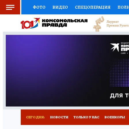
ФОТО
ВИДЕО
СПЕЦОПЕРАЦИЯ
ПОЛ
СОЦПОДДЕРЖКА
НАУКА
СПОРТ
КО
ВЫБОР ЭКСПЕРТОВ
ДОКТОР
ФИНАНС
КНИЖНАЯ ПОЛКА
ПРОГНОЗЫ НА СПОРТ
ПРЕСС-ЦЕНТР
НЕДВИЖИМОСТЬ
ТЕЛЕ
РАДИО КП
РЕКЛАМА
ТЕСТЫ
НОВОЕ 
СЕГОДНЯ:
НОВОСТИ
ТОЛЬКО У НАС
ВОЕНКОРЫ