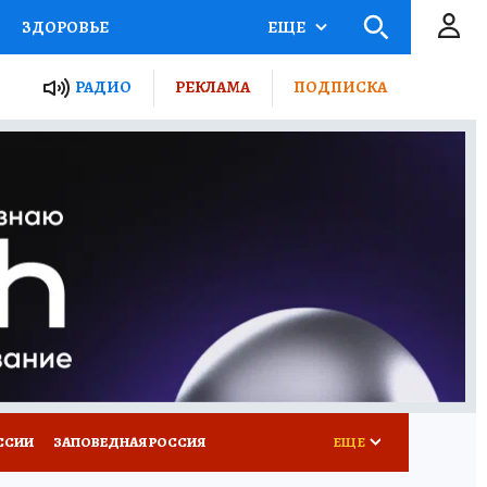
ЗДОРОВЬЕ
ЕЩЕ
ТЫ РОССИИ
РАДИО
РЕКЛАМА
ПОДПИСКА
КРЕТЫ
ПУТЕВОДИТЕЛЬ
 ЖЕЛЕЗА
ТУРИЗМ
Д ПОТРЕБИТЕЛЯ
ВСЕ О КП
ССИИ
ЗАПОВЕДНАЯ РОССИЯ
ЕЩЕ