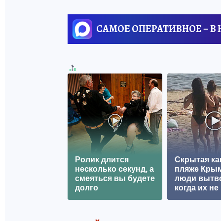
САМОЕ ОПЕРАТИВНОЕ – В
Ролик длится
Скрытая ка
несколько секунд, а
пляже Крым
смеяться вы будете
люди вытв
долго
когда их не 