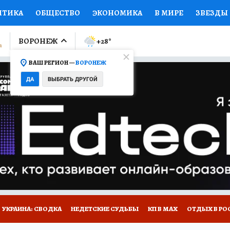
ИТИКА
ОБЩЕСТВО
ЭКОНОМИКА
В МИРЕ
ЗВЕЗДЫ
ЛУМНИСТЫ
ПРОИСШЕСТВИЯ
НАЦИОНАЛЬНЫЕ ПРОЕК
ВОРОНЕЖ
+28
°
ВАШ РЕГИОН —
ВОРОНЕЖ
Ы
ОТКРЫВАЕМ МИР
Я ЗНАЮ
СЕМЬЯ
ЖЕНСКИЕ СЕ
ДА
ВЫБРАТЬ ДРУГОЙ
ПРОМОКОДЫ
СЕРИАЛЫ
СПЕЦПРОЕКТЫ
ДЕФИЦИТ
ВИЗОР
КОЛЛЕКЦИИ
КОНКУРСЫ
РАБОТА У НАС
ГИ
НА САЙТЕ
УКРАИНА: СВОДКА
НЕДЕТСКИЕ СУДЬБЫ
КП В МАХ
ОТДЫХ В РО