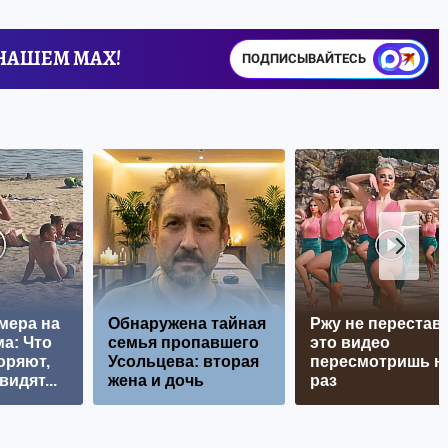
 НАШЕМ MAX!
ПОДПИСЫВАЙТЕСЬ
мера на
Обнаружена тайная
Ржу не перестава
а: Что
семья пропавшего
это видео
оряют,
Усольцева: вторая
пересмотришь н
видят...
жена и дочь
раз