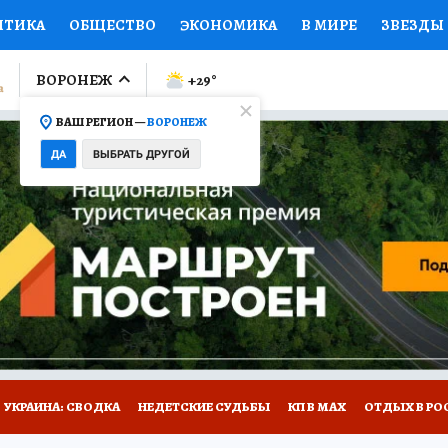
ИТИКА
ОБЩЕСТВО
ЭКОНОМИКА
В МИРЕ
ЗВЕЗДЫ
ЛУМНИСТЫ
ПРОИСШЕСТВИЯ
НАЦИОНАЛЬНЫЕ ПРОЕК
ВОРОНЕЖ
+29
°
ВАШ РЕГИОН —
ВОРОНЕЖ
Ы
ОТКРЫВАЕМ МИР
Я ЗНАЮ
СЕМЬЯ
ЖЕНСКИЕ СЕ
ДА
ВЫБРАТЬ ДРУГОЙ
ПРОМОКОДЫ
СЕРИАЛЫ
СПЕЦПРОЕКТЫ
ДЕФИЦИТ
ВИЗОР
КОЛЛЕКЦИИ
КОНКУРСЫ
РАБОТА У НАС
ГИ
НА САЙТЕ
УКРАИНА: СВОДКА
НЕДЕТСКИЕ СУДЬБЫ
КП В МАХ
ОТДЫХ В РО