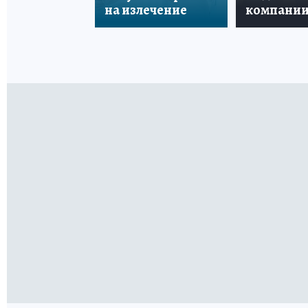
на излечение
компани