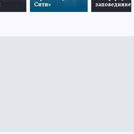
и
Сити»
заповеднике!