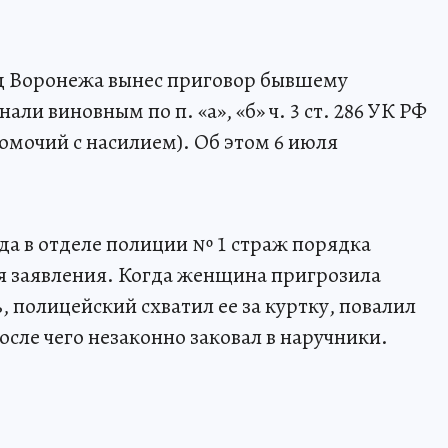
 Воронежа вынес приговор бывшему
и виновным по п. «а», «б» ч. 3 ст. 286 УК РФ
мочий с насилием). Об этом 6 июля
года в отделе полиции № 1 страж порядка
я заявления. Когда женщина пригрозила
 полицейский схватил ее за куртку, повалил
осле чего незаконно заковал в наручники.