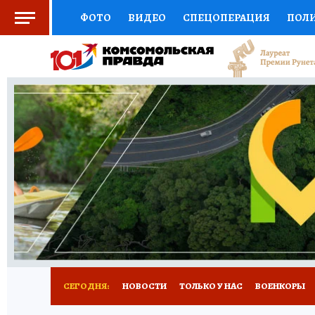
ФОТО
ВИДЕО
СПЕЦОПЕРАЦИЯ
ПОЛ
СОЦПОДДЕРЖКА
НАУКА
СПОРТ
КО
ВЫБОР ЭКСПЕРТОВ
ДОКТОР
ФИНАНС
КНИЖНАЯ ПОЛКА
ПРОГНОЗЫ НА СПОРТ
ПРЕСС-ЦЕНТР
НЕДВИЖИМОСТЬ
ТЕЛЕ
РАДИО КП
РЕКЛАМА
ТЕСТЫ
НОВОЕ 
СЕГОДНЯ:
НОВОСТИ
ТОЛЬКО У НАС
ВОЕНКОРЫ