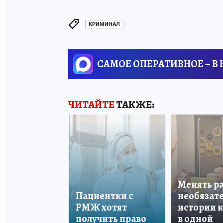
КРИМИНАЛ
САМОЕ ОПЕРАТИВНОЕ – В
ЧИТАЙТЕ
ТАКЖЕ:
Менять р
Пациентки с
необязате
РМЖ хотят
истории 
получить право
в одной