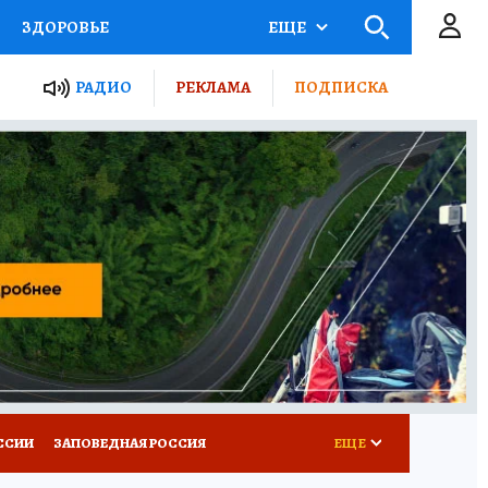
ЗДОРОВЬЕ
ЕЩЕ
ТЫ РОССИИ
РАДИО
РЕКЛАМА
ПОДПИСКА
КРЕТЫ
ПУТЕВОДИТЕЛЬ
 ЖЕЛЕЗА
ТУРИЗМ
Д ПОТРЕБИТЕЛЯ
ВСЕ О КП
ССИИ
ЗАПОВЕДНАЯ РОССИЯ
ЕЩЕ