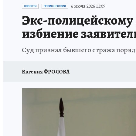
ПРОИСШЕСТВИЯ
АФИША
ИСПЫТАНО Н
6 июля 2026 11:09
НОВОСТИ
ПРОИСШЕСТВИЯ
Экс-полицейскому в
избиение заявител
Суд признал бывшего стража поря
Евгения ФРОЛОВА