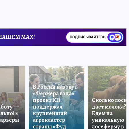
 НАШЕМ MAX!
ПОДПИСЫВАЙТЕСЬ
В России назовут
«Фермера года»:
проект КП
Сколько лоси
аботу —
поддержал
дает молока?
льно! 3
крупнейший
Едем на
карьеры
агрокластер
уникальную
страны «Фуд
лосеферму в