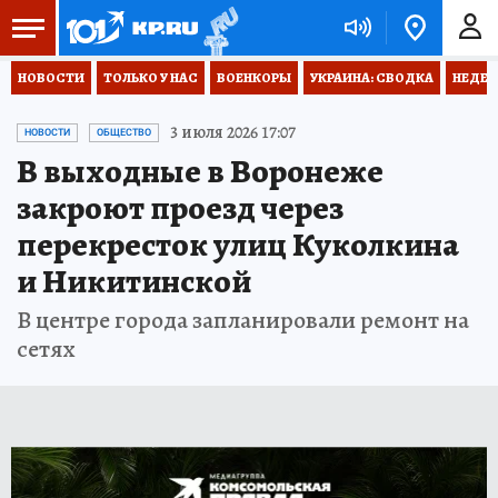
НОВОСТИ
ТОЛЬКО У НАС
ВОЕНКОРЫ
УКРАИНА: СВОДКА
НЕДЕТ
3 июля 2026 17:07
НОВОСТИ
ОБЩЕСТВО
В выходные в Воронеже
закроют проезд через
перекресток улиц Куколкина
и Никитинской
В центре города запланировали ремонт на
сетях