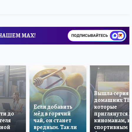
 НАШЕМ MAX!
ПОДПИСЫВАЙТЕСЬ
Вышла серия
домашних ТВ
Если добавить
которые
ти до
мёд в горячий
приглянутся 
теля
чай, он станет
киноманам, и
дной
вредным. Так ли
спортивным