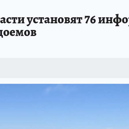
А СЕБЕ
асти установят 76 ин
одоемов