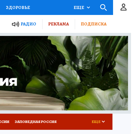
ЗДОРОВЬЕ
ЕЩЕ
ТЫ РОССИИ
РАДИО
РЕКЛАМА
ПОДПИСКА
КРЕТЫ
ПУТЕВОДИТЕЛЬ
 ЖЕЛЕЗА
ТУРИЗМ
Д ПОТРЕБИТЕЛЯ
ВСЕ О КП
ССИИ
ЗАПОВЕДНАЯ РОССИЯ
ЕЩЕ