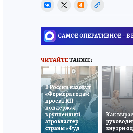
САМОЕ ОПЕРАТИВНОЕ – В
ЧИТАЙТЕ
ТАКЖЕ:
В России назовут
«Фермера года»:
проект КП
поддержал
крупнейший
Как вырас
агрокластер
руководи
страны «Фуд
внутри о