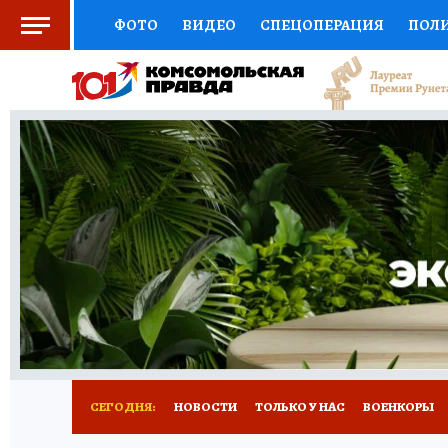
ФОТО
ВИДЕО
СПЕЦОПЕРАЦИЯ
ПОЛ
СОЦПОДДЕРЖКА
НАУКА
СПОРТ
КО
ВЫБОР ЭКСПЕРТОВ
ДОКТОР
ФИНАНС
КНИЖНАЯ ПОЛКА
ПРОГНОЗЫ НА СПОРТ
ПРЕСС-ЦЕНТР
НЕДВИЖИМОСТЬ
ТЕЛЕ
РАДИО КП
РЕКЛАМА
ТЕСТЫ
НОВОЕ 
СЕГОДНЯ:
НОВОСТИ
ТОЛЬКО У НАС
ВОЕНКОРЫ