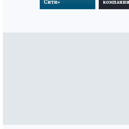
Сити»
компани