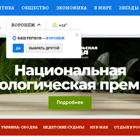
ИТИКА
ОБЩЕСТВО
ЭКОНОМИКА
В МИРЕ
ЗВЕЗДЫ
ЛУМНИСТЫ
ПРОИСШЕСТВИЯ
НАЦИОНАЛЬНЫЕ ПРОЕК
ВОРОНЕЖ
+23
°
ВАШ РЕГИОН —
ВОРОНЕЖ
Ы
ОТКРЫВАЕМ МИР
Я ЗНАЮ
СЕМЬЯ
ЖЕНСКИЕ СЕ
ДА
ВЫБРАТЬ ДРУГОЙ
ПРОМОКОДЫ
СЕРИАЛЫ
СПЕЦПРОЕКТЫ
ДЕФИЦИТ
ВИЗОР
КОЛЛЕКЦИИ
КОНКУРСЫ
РАБОТА У НАС
ГИ
НА САЙТЕ
УКРАИНА: СВОДКА
НЕДЕТСКИЕ СУДЬБЫ
КП В МАХ
ОТДЫХ В РО