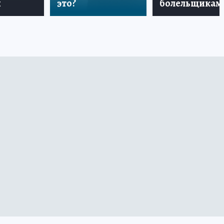
и
это?
болельщикам