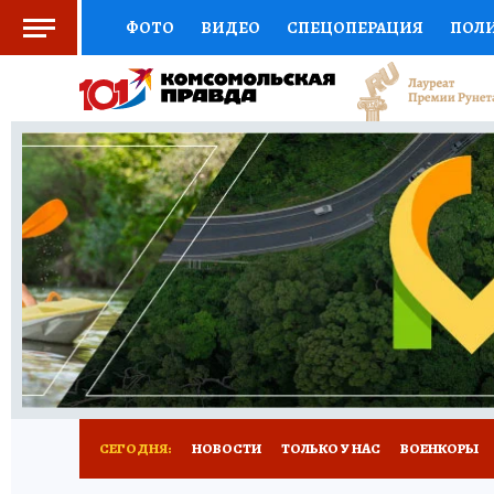
ФОТО
ВИДЕО
СПЕЦОПЕРАЦИЯ
ПОЛ
СОЦПОДДЕРЖКА
НАУКА
СПОРТ
КО
ВЫБОР ЭКСПЕРТОВ
ДОКТОР
ФИНАНС
КНИЖНАЯ ПОЛКА
ПРОГНОЗЫ НА СПОРТ
ПРЕСС-ЦЕНТР
НЕДВИЖИМОСТЬ
ТЕЛЕ
РАДИО КП
РЕКЛАМА
ТЕСТЫ
НОВОЕ 
СЕГОДНЯ:
НОВОСТИ
ТОЛЬКО У НАС
ВОЕНКОРЫ