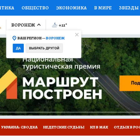
ИТИКА
ОБЩЕСТВО
ЭКОНОМИКА
В МИРЕ
ЗВЕЗДЫ
ЛУМНИСТЫ
ПРОИСШЕСТВИЯ
НАЦИОНАЛЬНЫЕ ПРОЕК
ВОРОНЕЖ
+21
°
ВАШ РЕГИОН —
ВОРОНЕЖ
Ы
ОТКРЫВАЕМ МИР
Я ЗНАЮ
СЕМЬЯ
ЖЕНСКИЕ СЕ
ДА
ВЫБРАТЬ ДРУГОЙ
ПРОМОКОДЫ
СЕРИАЛЫ
СПЕЦПРОЕКТЫ
ДЕФИЦИТ
ВИЗОР
КОЛЛЕКЦИИ
КОНКУРСЫ
РАБОТА У НАС
ГИ
НА САЙТЕ
УКРАИНА: СВОДКА
НЕДЕТСКИЕ СУДЬБЫ
КП В МАХ
ОТДЫХ В РО