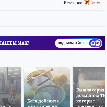
Источник:
kp.ru
 НАШЕМ MAX!
ПОДПИСЫВАЙТЕСЬ
Вышла серия
домашних ТВ
Если добавить
которые
ти до
мёд в горячий
приглянутся 