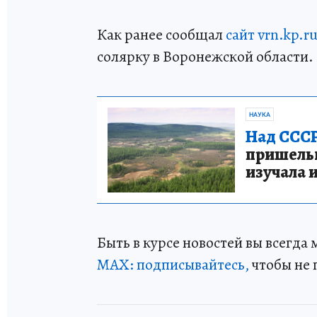
Как ранее сообщал
сайт vrn.kp.r
солярку в Воронежской области.
НАУКА
Над СССР
пришельце
изучала 
Быть в курсе новостей вы всегда
МАХ: подписывайтесь,
чтобы не 