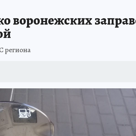
А СЕБЕ
ко воронежских запра
ой
ЗС региона