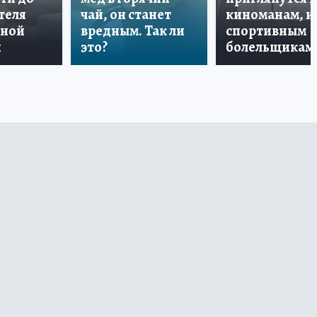
теля
чай, он станет
киноманам, и
дной
вредным. Так ли
спортивным
и
это?
болельщикам