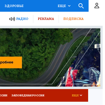
ЗДОРОВЬЕ
ЕЩЕ
ТЫ РОССИИ
РАДИО
РЕКЛАМА
ПОДПИСКА
КРЕТЫ
ПУТЕВОДИТЕЛЬ
 ЖЕЛЕЗА
ТУРИЗМ
Д ПОТРЕБИТЕЛЯ
ВСЕ О КП
ССИИ
ЗАПОВЕДНАЯ РОССИЯ
ЕЩЕ