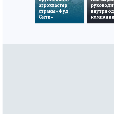
агрокластер
руководи
страны «Фуд
внутри о
Сити»
компани