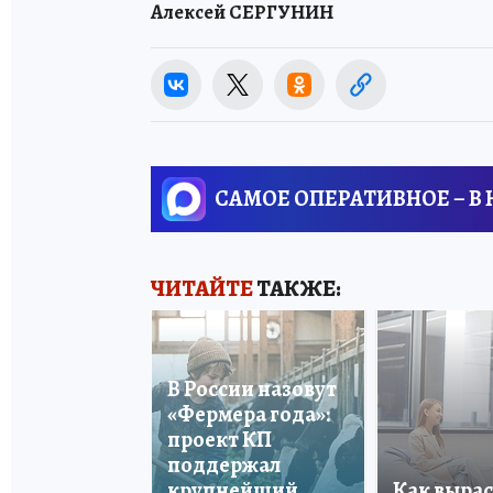
Алексей СЕРГУНИН
САМОЕ ОПЕРАТИВНОЕ – В
ЧИТАЙТЕ
ТАКЖЕ:
В России назовут
«Фермера года»:
проект КП
поддержал
крупнейший
Как вырас