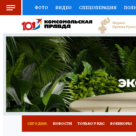
ФОТО
ВИДЕО
СПЕЦОПЕРАЦИЯ
ПОЛ
СОЦПОДДЕРЖКА
НАУКА
СПОРТ
КО
ВЫБОР ЭКСПЕРТОВ
ДОКТОР
ФИНАНС
КНИЖНАЯ ПОЛКА
ПРОГНОЗЫ НА СПОРТ
ПРЕСС-ЦЕНТР
НЕДВИЖИМОСТЬ
ТЕЛЕ
РАДИО КП
РЕКЛАМА
ТЕСТЫ
НОВОЕ 
СЕГОДНЯ:
НОВОСТИ
ТОЛЬКО У НАС
ВОЕНКОРЫ