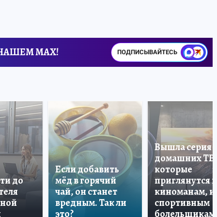
 НАШЕМ MAX!
ПОДПИСЫВАЙТЕСЬ
Вышла серия
домашних ТВ
Если добавить
которые
ти до
мёд в горячий
приглянутся 
теля
чай, он станет
киноманам, и
дной
вредным. Так ли
спортивным
и
это?
болельщикам