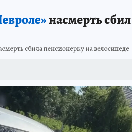
А СЕБЕ
евроле»
насмерть сбил
асмерть сбила пенсионерку на велосипеде