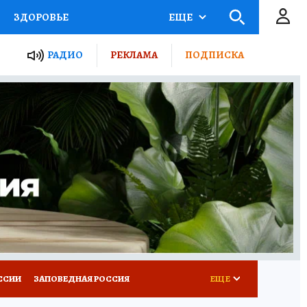
ЗДОРОВЬЕ
ЕЩЕ
ТЫ РОССИИ
РАДИО
РЕКЛАМА
ПОДПИСКА
КРЕТЫ
ПУТЕВОДИТЕЛЬ
 ЖЕЛЕЗА
ТУРИЗМ
Д ПОТРЕБИТЕЛЯ
ВСЕ О КП
ССИИ
ЗАПОВЕДНАЯ РОССИЯ
ЕЩЕ