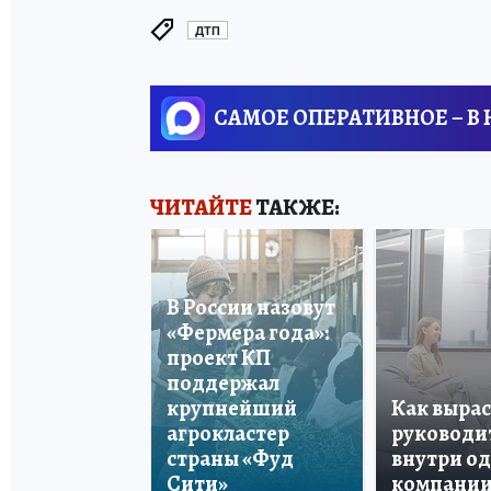
ДТП
САМОЕ ОПЕРАТИВНОЕ – В
ЧИТАЙТЕ
ТАКЖЕ:
В России назовут
«Фермера года»:
проект КП
поддержал
крупнейший
Как вырас
агрокластер
руководи
страны «Фуд
внутри о
Сити»
компани