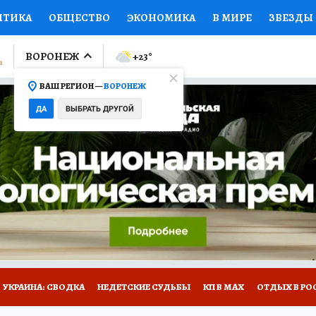
ИТИКА
ОБЩЕСТВО
ЭКОНОМИКА
В МИРЕ
ЗВЕЗДЫ
ЛУМНИСТЫ
ПРОИСШЕСТВИЯ
НАЦИОНАЛЬНЫЕ ПРОЕК
ВОРОНЕЖ
+23
°
ВАШ РЕГИОН —
ВОРОНЕЖ
Ы
ОТКРЫВАЕМ МИР
Я ЗНАЮ
СЕМЬЯ
ЖЕНСКИЕ СЕ
ДА
ВЫБРАТЬ ДРУГОЙ
ПРОМОКОДЫ
СЕРИАЛЫ
СПЕЦПРОЕКТЫ
ДЕФИЦИТ
ВИЗОР
КОЛЛЕКЦИИ
КОНКУРСЫ
РАБОТА У НАС
ГИ
НА САЙТЕ
УКРАИНА: СВОДКА
НЕДЕТСКИЕ СУДЬБЫ
КП В МАХ
ОТДЫХ В РО