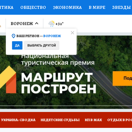
ИТИКА
ОБЩЕСТВО
ЭКОНОМИКА
В МИРЕ
ЗВЕЗДЫ
ЛУМНИСТЫ
ПРОИСШЕСТВИЯ
НАЦИОНАЛЬНЫЕ ПРОЕК
ВОРОНЕЖ
+32
°
ВАШ РЕГИОН —
ВОРОНЕЖ
Ы
ОТКРЫВАЕМ МИР
Я ЗНАЮ
СЕМЬЯ
ЖЕНСКИЕ СЕ
ДА
ВЫБРАТЬ ДРУГОЙ
ПРОМОКОДЫ
СЕРИАЛЫ
СПЕЦПРОЕКТЫ
ДЕФИЦИТ
ВИЗОР
КОЛЛЕКЦИИ
КОНКУРСЫ
РАБОТА У НАС
ГИ
НА САЙТЕ
УКРАИНА: СВОДКА
НЕДЕТСКИЕ СУДЬБЫ
КП В МАХ
ОТДЫХ В РО