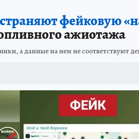
А СЕБЕ
остраняют фейковую «н
топливного ажиотажа
аники, а данные на нем не соответствуют д