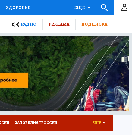
ЗДОРОВЬЕ
ЕЩЕ
ТЫ РОССИИ
РАДИО
РЕКЛАМА
ПОДПИСКА
КРЕТЫ
ПУТЕВОДИТЕЛЬ
 ЖЕЛЕЗА
ТУРИЗМ
Д ПОТРЕБИТЕЛЯ
ВСЕ О КП
ССИИ
ЗАПОВЕДНАЯ РОССИЯ
ЕЩЕ