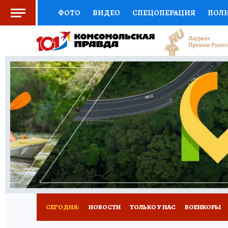
ФОТО
ВИДЕО
СПЕЦОПЕРАЦИЯ
ПОЛ
СОЦПОДДЕРЖКА
НАУКА
СПОРТ
КО
ВЫБОР ЭКСПЕРТОВ
ДОКТОР
ФИНАНС
КНИЖНАЯ ПОЛКА
ПРОГНОЗЫ НА СПОРТ
ПРЕСС-ЦЕНТР
НЕДВИЖИМОСТЬ
ТЕЛЕ
РАДИО КП
РЕКЛАМА
ТЕСТЫ
НОВОЕ 
СЕГОДНЯ:
НОВОСТИ
ТОЛЬКО У НАС
ВОЕНКОРЫ