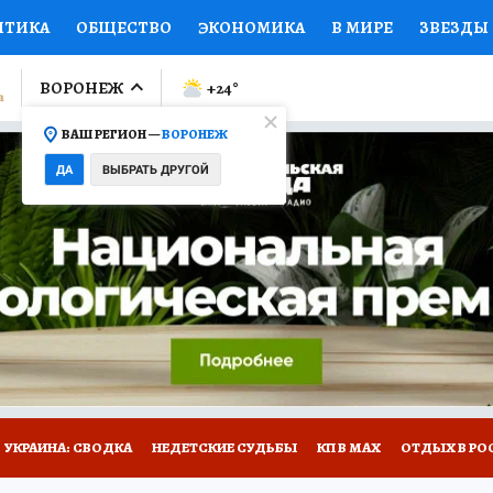
ИТИКА
ОБЩЕСТВО
ЭКОНОМИКА
В МИРЕ
ЗВЕЗДЫ
ЛУМНИСТЫ
ПРОИСШЕСТВИЯ
НАЦИОНАЛЬНЫЕ ПРОЕК
ВОРОНЕЖ
+24
°
ВАШ РЕГИОН —
ВОРОНЕЖ
Ы
ОТКРЫВАЕМ МИР
Я ЗНАЮ
СЕМЬЯ
ЖЕНСКИЕ СЕ
ДА
ВЫБРАТЬ ДРУГОЙ
ПРОМОКОДЫ
СЕРИАЛЫ
СПЕЦПРОЕКТЫ
ДЕФИЦИТ
ВИЗОР
КОЛЛЕКЦИИ
КОНКУРСЫ
РАБОТА У НАС
ГИ
НА САЙТЕ
УКРАИНА: СВОДКА
НЕДЕТСКИЕ СУДЬБЫ
КП В МАХ
ОТДЫХ В РО