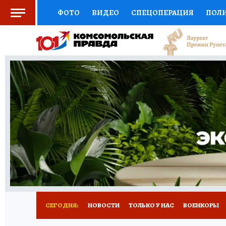
ФОТО
ВИДЕО
СПЕЦОПЕРАЦИЯ
ПОЛ
СОЦПОДДЕРЖКА
НАУКА
СПОРТ
КО
ВЫБОР ЭКСПЕРТОВ
ДОКТОР
ФИНАНС
КНИЖНАЯ ПОЛКА
ПРОГНОЗЫ НА СПОРТ
ПРЕСС-ЦЕНТР
НЕДВИЖИМОСТЬ
ТЕЛЕ
РАДИО КП
РЕКЛАМА
ТЕСТЫ
НОВОЕ 
СЕГОДНЯ:
НОВОСТИ
ТОЛЬКО У НАС
ВОЕНКОРЫ