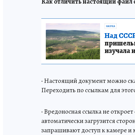
Как отличить настоящий файл 
НАУКА
Над СССР
пришельце
изучала 
· Настоящий документ можно ска
Переходить по ссылкам для этог
· Вредоносная ссылка не откроет
автоматически загрузится сторон
запрашивают доступ к камере и