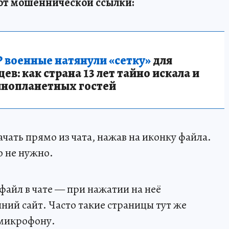
от мошеннической ссылки:
 военные натянули «сетку»
для
в: как страна 13 лет тайно искала и
инопланетных гостей
чать прямо из чата, нажав на иконку файла.
о не нужно.
 файл в чате — при нажатии на неё
ний сайт. Часто такие страницы тут же
 микрофону.