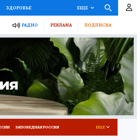
ЗДОРОВЬЕ
ЕЩЕ
ТЫ РОССИИ
РАДИО
РЕКЛАМА
ПОДПИСКА
КРЕТЫ
ПУТЕВОДИТЕЛЬ
 ЖЕЛЕЗА
ТУРИЗМ
Д ПОТРЕБИТЕЛЯ
ВСЕ О КП
ССИИ
ЗАПОВЕДНАЯ РОССИЯ
ЕЩЕ