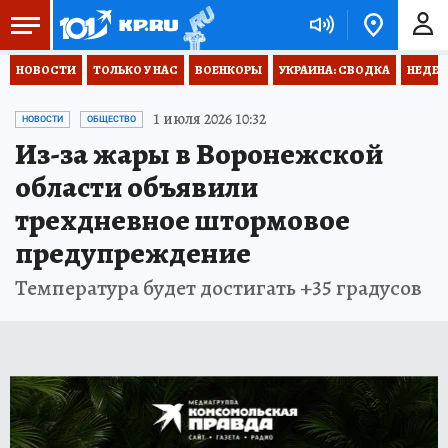
НОВОСТИ
ТОЛЬКО У НАС
ВОЕНКОРЫ
УКРАИНА: СВОДКА
НЕДЕТ
1 июля 2026 10:32
НОВОСТИ
ОБЩЕСТВО
Из-за жары в Воронежской
области объявили
трехдневное штормовое
предупреждение
Температура будет достигать +35 градусов