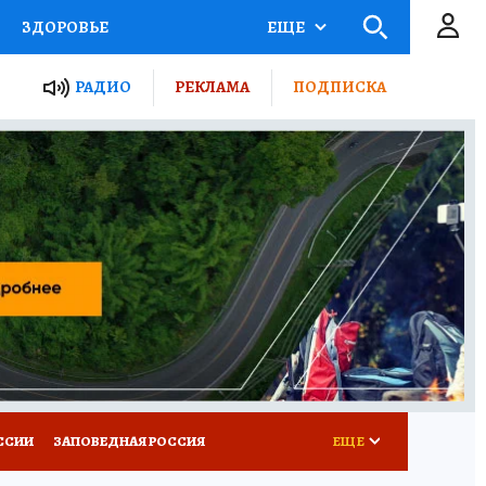
ЗДОРОВЬЕ
ЕЩЕ
ТЫ РОССИИ
РАДИО
РЕКЛАМА
ПОДПИСКА
КРЕТЫ
ПУТЕВОДИТЕЛЬ
 ЖЕЛЕЗА
ТУРИЗМ
Д ПОТРЕБИТЕЛЯ
ВСЕ О КП
ССИИ
ЗАПОВЕДНАЯ РОССИЯ
ЕЩЕ