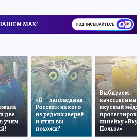
 НАШЕМ MAX!
ПОДПИСЫВАЙТЕСЬ
Выбираем
«Я — заповедная
качественный
лежала
Россия»: на кого
вкусный мёд:
и две
из редких зверей
протестирова
: учим
и птиц вы
линейку «Вкус
й!
похожи?
Польза»