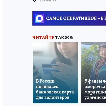
САМОЕ ОПЕРАТИВНОЕ – В
ЧИТАЙТЕ
ТАКЖЕ:
В России
У фанзы 
появилась
оморочка 
банковская карта
мордушки
для волонтеров
удэгейски