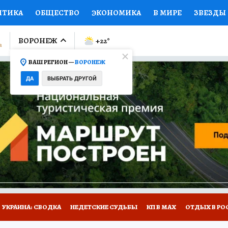
ИТИКА
ОБЩЕСТВО
ЭКОНОМИКА
В МИРЕ
ЗВЕЗДЫ
ЛУМНИСТЫ
ПРОИСШЕСТВИЯ
НАЦИОНАЛЬНЫЕ ПРОЕК
ВОРОНЕЖ
+22
°
ВАШ РЕГИОН —
ВОРОНЕЖ
Ы
ОТКРЫВАЕМ МИР
Я ЗНАЮ
СЕМЬЯ
ЖЕНСКИЕ СЕ
ДА
ВЫБРАТЬ ДРУГОЙ
ПРОМОКОДЫ
СЕРИАЛЫ
СПЕЦПРОЕКТЫ
ДЕФИЦИТ
ВИЗОР
КОЛЛЕКЦИИ
КОНКУРСЫ
РАБОТА У НАС
ГИ
НА САЙТЕ
УКРАИНА: СВОДКА
НЕДЕТСКИЕ СУДЬБЫ
КП В МАХ
ОТДЫХ В РО