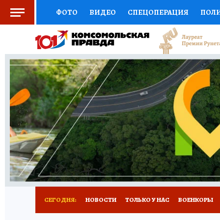
ФОТО
ВИДЕО
СПЕЦОПЕРАЦИЯ
ПОЛ
СОЦПОДДЕРЖКА
НАУКА
СПОРТ
КО
ВЫБОР ЭКСПЕРТОВ
ДОКТОР
ФИНАНС
КНИЖНАЯ ПОЛКА
ПРОГНОЗЫ НА СПОРТ
ПРЕСС-ЦЕНТР
НЕДВИЖИМОСТЬ
ТЕЛЕ
РАДИО КП
РЕКЛАМА
ТЕСТЫ
НОВОЕ 
СЕГОДНЯ:
НОВОСТИ
ТОЛЬКО У НАС
ВОЕНКОРЫ