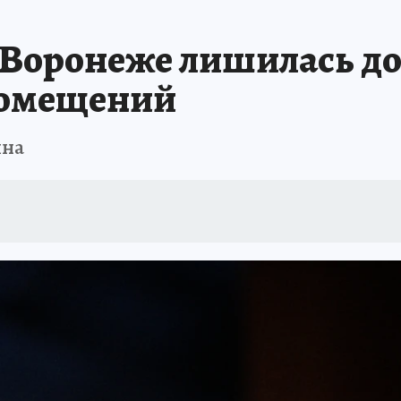
А СЕБЕ
 Воронеже лишилась до
помещений
ына