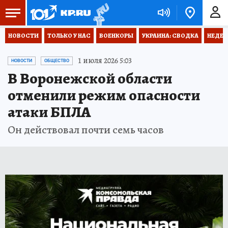
НОВОСТИ
ТОЛЬКО У НАС
ВОЕНКОРЫ
УКРАИНА: СВОДКА
НЕДЕТ
1 июля 2026 5:03
НОВОСТИ
ОБЩЕСТВО
В Воронежской области
отменили режим опасности
атаки БПЛА
Он действовал почти семь часов