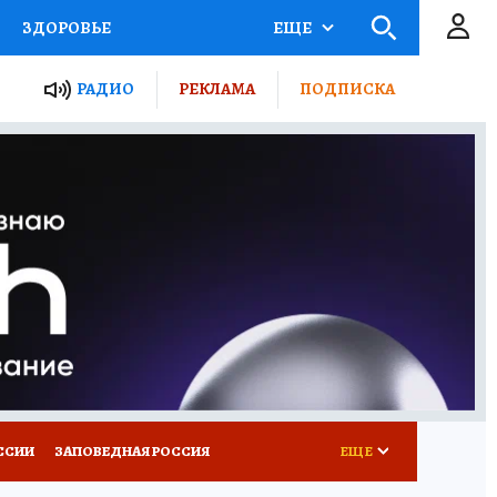
ЗДОРОВЬЕ
ЕЩЕ
ТЫ РОССИИ
РАДИО
РЕКЛАМА
ПОДПИСКА
КРЕТЫ
ПУТЕВОДИТЕЛЬ
 ЖЕЛЕЗА
ТУРИЗМ
Д ПОТРЕБИТЕЛЯ
ВСЕ О КП
ССИИ
ЗАПОВЕДНАЯ РОССИЯ
ЕЩЕ