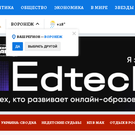
ИТИКА
ОБЩЕСТВО
ЭКОНОМИКА
В МИРЕ
ЗВЕЗДЫ
ЛУМНИСТЫ
ПРОИСШЕСТВИЯ
НАЦИОНАЛЬНЫЕ ПРОЕК
ВОРОНЕЖ
+28
°
ВАШ РЕГИОН —
ВОРОНЕЖ
Ы
ОТКРЫВАЕМ МИР
Я ЗНАЮ
СЕМЬЯ
ЖЕНСКИЕ СЕ
ДА
ВЫБРАТЬ ДРУГОЙ
ПРОМОКОДЫ
СЕРИАЛЫ
СПЕЦПРОЕКТЫ
ДЕФИЦИТ
ВИЗОР
КОЛЛЕКЦИИ
КОНКУРСЫ
РАБОТА У НАС
ГИ
НА САЙТЕ
УКРАИНА: СВОДКА
НЕДЕТСКИЕ СУДЬБЫ
КП В МАХ
ОТДЫХ В РО