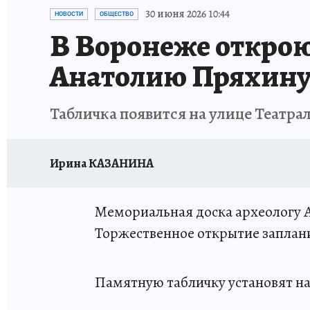
ПРОИСШЕСТВИЯ
АФИША
ИСПЫТАНО Н
30 июня 2026 10:44
НОВОСТИ
ОБЩЕСТВО
В Воронеже открою
Анатолию Пряхин
Табличка появится на улице Театра
Ирина КАЗАНИНА
Мемориальная доска археологу 
Торжественное открытие заплани
Памятную табличку установят на