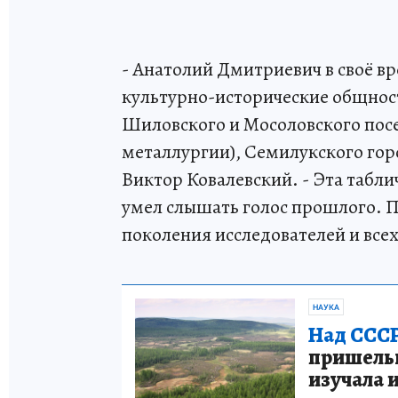
- Анатолий Дмитриевич в своё в
культурно-исторические общнос
Шиловского и Мосоловского пос
металлургии), Семилукского гор
Виктор Ковалевский. - Эта табли
умел слышать голос прошлого. П
поколения исследователей и все
НАУКА
Над СССР
пришельце
изучала 