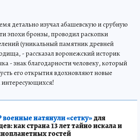
ремя детально изучал абашевскую и срубную
ти эпохи бронзы, проводил раскопки
елений (уникальный памятник древней
одища, - рассказал воронежский историк
чка - знак благодарности человеку, который
усть его открытия вдохновляют новые
х интересующихся!
 военные натянули «сетку»
для
в: как страна 13 лет тайно искала и
инопланетных гостей