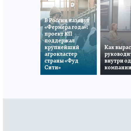
В России назовут
«Фермера года»:
проект КП
поддержал
крупнейший
Как вырас
агрокластер
руководи
страны «Фуд
внутри о
Сити»
компани