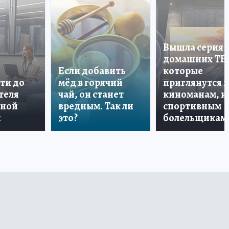
Вышла серия
домашних ТВ
Если добавить
которые
ти до
мёд в горячий
приглянутся 
теля
чай, он станет
киноманам, и
дной
вредным. Так ли
спортивным
и
это?
болельщикам