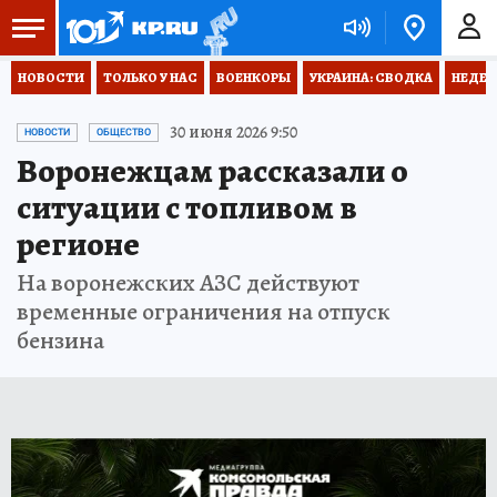
НОВОСТИ
ТОЛЬКО У НАС
ВОЕНКОРЫ
УКРАИНА: СВОДКА
НЕДЕТ
30 июня 2026 9:50
НОВОСТИ
ОБЩЕСТВО
Воронежцам рассказали о
ситуации с топливом в
регионе
На воронежских АЗС действуют
временные ограничения на отпуск
бензина