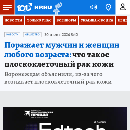
НОВОСТИ
ТОЛЬКО У НАС
ВОЕНКОРЫ
УКРАИНА: СВОДКА
НЕДЕТ
30 июня 2026 8:40
НОВОСТИ
ОБЩЕСТВО
Поражает мужчин и женщин
любого возраста:
что такое
плоскоклеточный рак кожи
Воронежцам объяснили, из-за чего
возникает плоскоклеточный рак кожи