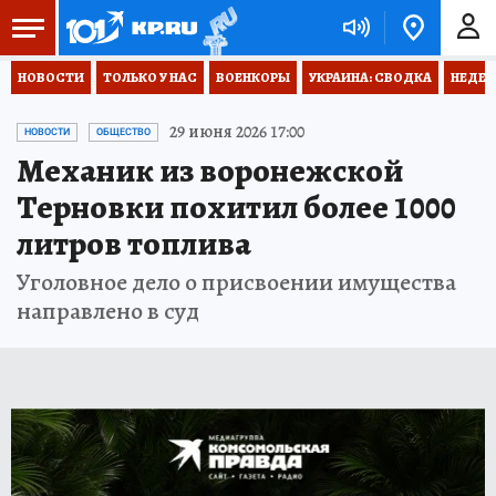
НОВОСТИ
ТОЛЬКО У НАС
ВОЕНКОРЫ
УКРАИНА: СВОДКА
НЕДЕТ
29 июня 2026 17:00
НОВОСТИ
ОБЩЕСТВО
Механик из воронежской
Терновки похитил более 1000
литров топлива
Уголовное дело о присвоении имущества
направлено в суд