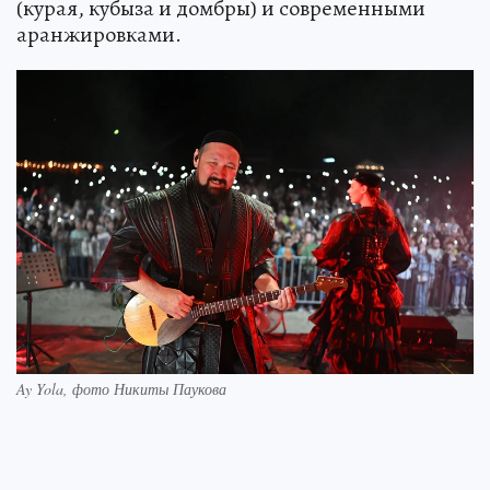
(курая, кубыза и домбры) и современными
аранжировками.
Ay Yola, фото Никиты Паукова