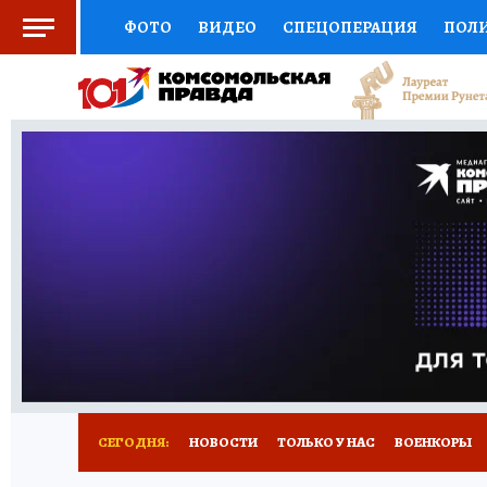
ФОТО
ВИДЕО
СПЕЦОПЕРАЦИЯ
ПОЛ
СОЦПОДДЕРЖКА
НАУКА
СПОРТ
КО
ВЫБОР ЭКСПЕРТОВ
ДОКТОР
ФИНАНС
КНИЖНАЯ ПОЛКА
ПРОГНОЗЫ НА СПОРТ
ПРЕСС-ЦЕНТР
НЕДВИЖИМОСТЬ
ТЕЛЕ
РАДИО КП
РЕКЛАМА
ТЕСТЫ
НОВОЕ 
СЕГОДНЯ:
НОВОСТИ
ТОЛЬКО У НАС
ВОЕНКОРЫ