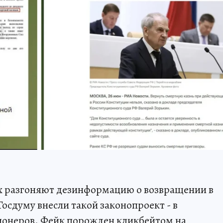
х разгоняют дезинформацию о возвращении в
Госдуму внесли такой законопроект - в
ционеров. Фейк порожден кликбейтом на