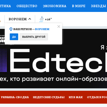
ИТИКА
ОБЩЕСТВО
ЭКОНОМИКА
В МИРЕ
ЗВЕЗДЫ
ЛУМНИСТЫ
ПРОИСШЕСТВИЯ
НАЦИОНАЛЬНЫЕ ПРОЕК
ВОРОНЕЖ
+26
°
ВАШ РЕГИОН —
ВОРОНЕЖ
Ы
ОТКРЫВАЕМ МИР
Я ЗНАЮ
СЕМЬЯ
ЖЕНСКИЕ СЕ
ДА
ВЫБРАТЬ ДРУГОЙ
ПРОМОКОДЫ
СЕРИАЛЫ
СПЕЦПРОЕКТЫ
ДЕФИЦИТ
ВИЗОР
КОЛЛЕКЦИИ
КОНКУРСЫ
РАБОТА У НАС
ГИ
НА САЙТЕ
УКРАИНА: СВОДКА
НЕДЕТСКИЕ СУДЬБЫ
КП В МАХ
ОТДЫХ В РО