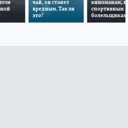
теля
чай, он станет
киноманам, и
дной
вредным. Так ли
спортивным
и
это?
болельщикам