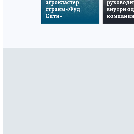
агрокластер
руководи
страны «Фуд
внутри о
Сити»
компани