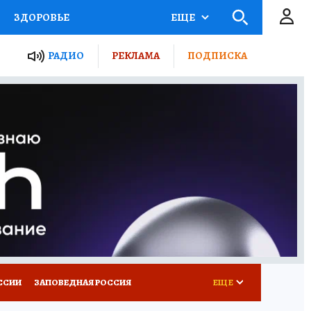
ЗДОРОВЬЕ
ЕЩЕ
ТЫ РОССИИ
РАДИО
РЕКЛАМА
ПОДПИСКА
КРЕТЫ
ПУТЕВОДИТЕЛЬ
 ЖЕЛЕЗА
ТУРИЗМ
Д ПОТРЕБИТЕЛЯ
ВСЕ О КП
ССИИ
ЗАПОВЕДНАЯ РОССИЯ
ЕЩЕ