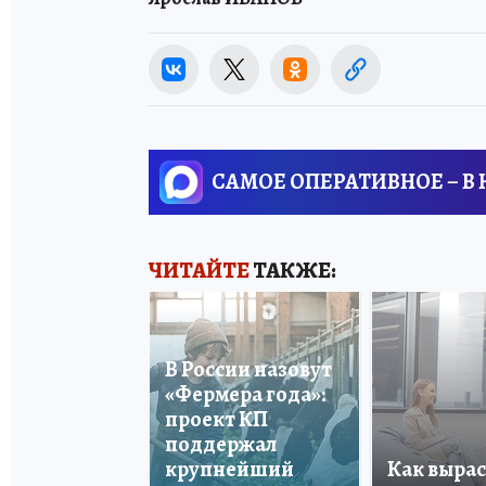
САМОЕ ОПЕРАТИВНОЕ – В
ЧИТАЙТЕ
ТАКЖЕ:
В России назовут
«Фермера года»:
проект КП
поддержал
крупнейший
Как вырас