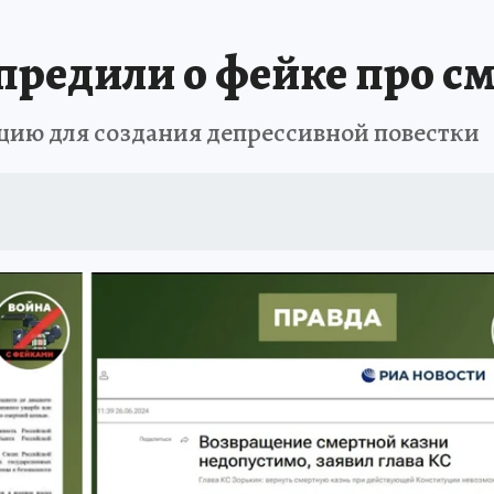
А СЕБЕ
редили о фейке про с
цию для создания депрессивной повестки