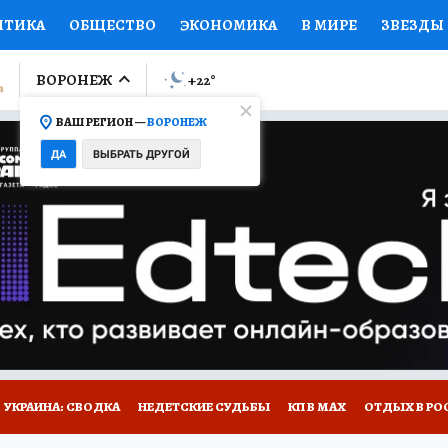
ИТИКА
ОБЩЕСТВО
ЭКОНОМИКА
В МИРЕ
ЗВЕЗДЫ
ЛУМНИСТЫ
ПРОИСШЕСТВИЯ
НАЦИОНАЛЬНЫЕ ПРОЕК
ВОРОНЕЖ
+22
°
ВАШ РЕГИОН —
ВОРОНЕЖ
Ы
ОТКРЫВАЕМ МИР
Я ЗНАЮ
СЕМЬЯ
ЖЕНСКИЕ СЕ
ДА
ВЫБРАТЬ ДРУГОЙ
ПРОМОКОДЫ
СЕРИАЛЫ
СПЕЦПРОЕКТЫ
ДЕФИЦИТ
ВИЗОР
КОЛЛЕКЦИИ
КОНКУРСЫ
РАБОТА У НАС
ГИ
НА САЙТЕ
УКРАИНА: СВОДКА
НЕДЕТСКИЕ СУДЬБЫ
КП В МАХ
ОТДЫХ В РО