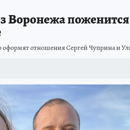
А СЕБЕ
з Воронежа поженится
е
о оформят отношения Сергей Чуприна и У