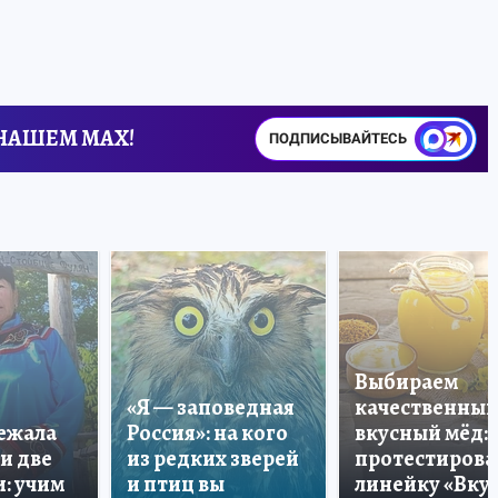
 НАШЕМ MAX!
ПОДПИСЫВАЙТЕСЬ
Выбираем
«Я — заповедная
качественный
лежала
Россия»: на кого
вкусный мёд:
и две
из редких зверей
протестирова
: учим
и птиц вы
линейку «Вкус