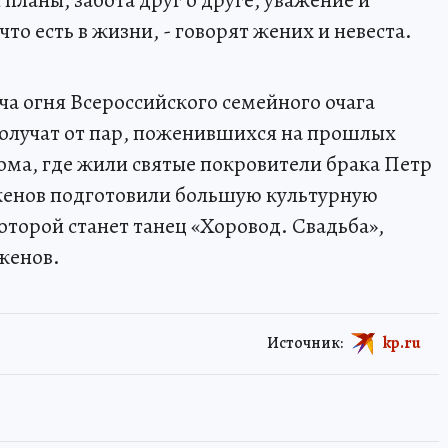
 планы, забота друг о друге, уважение и
что есть в жизни, - говорят жених и невеста.
ча огня Всероссийского семейного очага
олучат от пар, поженившихся на прошлых
рома, где жили святые покровители брака Петр
женов подготовили большую культурную
торой станет танец «Хоровод. Свадьба»,
женов.
Источник:
kp.ru