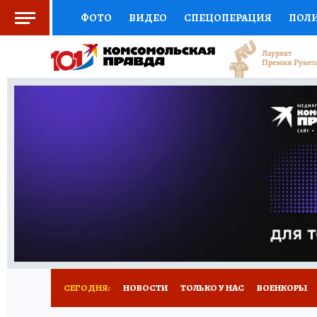
ФОТО
ВИДЕО
СПЕЦОПЕРАЦИЯ
ПОЛ
СОЦПОДДЕРЖКА
НАУКА
СПОРТ
КО
ВЫБОР ЭКСПЕРТОВ
ДОКТОР
ФИНАНС
КНИЖНАЯ ПОЛКА
ПРОГНОЗЫ НА СПОРТ
ПРЕСС-ЦЕНТР
НЕДВИЖИМОСТЬ
ТЕЛЕ
РАДИО КП
РЕКЛАМА
ТЕСТЫ
НОВОЕ 
СЕГОДНЯ:
НОВОСТИ
ТОЛЬКО У НАС
ВОЕНКОРЫ