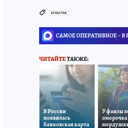
КУЛЬТУРА
САМОЕ ОПЕРАТИВНОЕ – В
ЧИТАЙТЕ
ТАКЖЕ:
В России
У фанзы 
появилась
оморочка 
банковская карта
мордушки