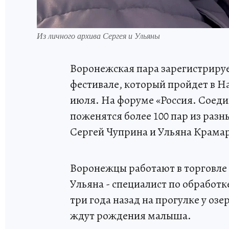
Из личного архива Сергея и Ульяны
Воронежская пара зарегистрируе
фестивале, который пройдет в На
июля. На форуме «Россия. Соеди
поженятся более 100 пар из разн
Сергей Чуприна и Ульяна Крама
Воронежцы работают в торговле 
Ульяна - специалист по обработк
три года назад на прогулке у озе
ждут рождения малыша.