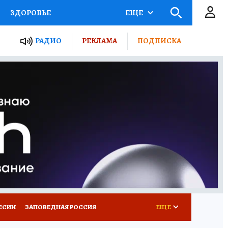
ЗДОРОВЬЕ
ЕЩЕ
ТЫ РОССИИ
РАДИО
РЕКЛАМА
ПОДПИСКА
КРЕТЫ
ПУТЕВОДИТЕЛЬ
 ЖЕЛЕЗА
ТУРИЗМ
Д ПОТРЕБИТЕЛЯ
ВСЕ О КП
ССИИ
ЗАПОВЕДНАЯ РОССИЯ
ЕЩЕ