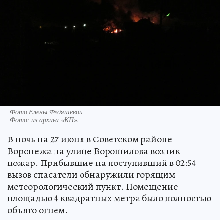
Фото Елены Федяшевой
Фото:
из архива «КП».
В ночь на 27 июня в Советском районе
Воронежа на улице Ворошилова возник
пожар. Прибывшие на поступивший в 02:54
вызов спасатели обнаружили горящим
метеорологический пункт. Помещение
площадью 4 квадратных метра было полностью
объято огнем.