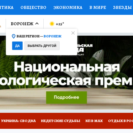
ИТИКА
ОБЩЕСТВО
ЭКОНОМИКА
В МИРЕ
ЗВЕЗДЫ
ЛУМНИСТЫ
ПРОИСШЕСТВИЯ
НАЦИОНАЛЬНЫЕ ПРОЕК
ВОРОНЕЖ
+25
°
ВАШ РЕГИОН —
ВОРОНЕЖ
Ы
ОТКРЫВАЕМ МИР
Я ЗНАЮ
СЕМЬЯ
ЖЕНСКИЕ СЕ
ДА
ВЫБРАТЬ ДРУГОЙ
ПРОМОКОДЫ
СЕРИАЛЫ
СПЕЦПРОЕКТЫ
ДЕФИЦИТ
ВИЗОР
КОЛЛЕКЦИИ
КОНКУРСЫ
РАБОТА У НАС
ГИ
НА САЙТЕ
УКРАИНА: СВОДКА
НЕДЕТСКИЕ СУДЬБЫ
КП В МАХ
ОТДЫХ В РО