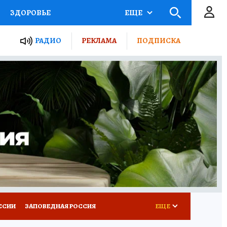
ЗДОРОВЬЕ
ЕЩЕ
ТЫ РОССИИ
РАДИО
РЕКЛАМА
ПОДПИСКА
КРЕТЫ
ПУТЕВОДИТЕЛЬ
 ЖЕЛЕЗА
ТУРИЗМ
Д ПОТРЕБИТЕЛЯ
ВСЕ О КП
ССИИ
ЗАПОВЕДНАЯ РОССИЯ
ЕЩЕ