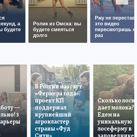
ся
Ржу не перестава
екунд, а
Ролик из Омска: вы
это видео
ы будете
будете смеяться
пересмотришь н
долго
раз
В России назовут
«Фермера года»:
проект КП
Сколько лоси
аботу —
поддержал
дает молока?
льно! 3
крупнейший
Едем на
карьеры
агрокластер
уникальную
страны «Фуд
лосеферму в
и
Сити»
заповеднике!