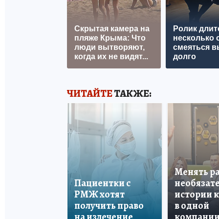
Скрытая камера на
Ролик длит
пляже Крыма: Что
несколько с
люди вытворяют,
смеяться в
когда их не видят...
долго
ЧИТАЙТЕ
ТАКЖЕ:
Менять р
Пациентки с
необязате
РМЖ хотят
истории 
получить право
в одной
на излечение
компани