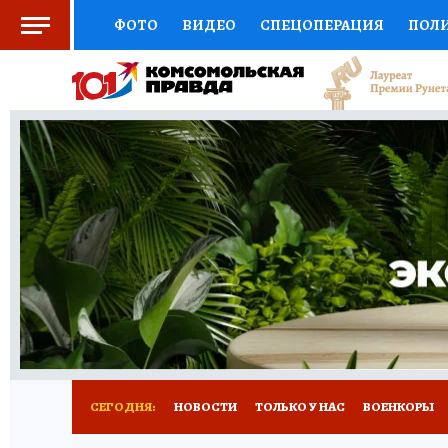
ФОТО
ВИДЕО
СПЕЦОПЕРАЦИЯ
ПОЛ
СОЦПОДДЕРЖКА
НАУКА
СПОРТ
КО
ВЫБОР ЭКСПЕРТОВ
ДОКТОР
ФИНАНС
КНИЖНАЯ ПОЛКА
ПРОГНОЗЫ НА СПОРТ
ПРЕСС-ЦЕНТР
НЕДВИЖИМОСТЬ
ТЕЛЕ
РАДИО КП
РЕКЛАМА
ТЕСТЫ
НОВОЕ 
СЕГОДНЯ:
НОВОСТИ
ТОЛЬКО У НАС
ВОЕНКОРЫ