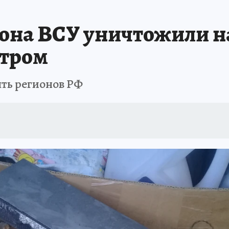
А СЕБЕ
рона ВСУ уничтожили 
утром
ять регионов РФ