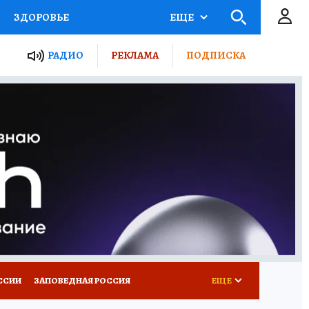
ЗДОРОВЬЕ
ЕЩЕ
ТЫ РОССИИ
РАДИО
РЕКЛАМА
ПОДПИСКА
КРЕТЫ
ПУТЕВОДИТЕЛЬ
 ЖЕЛЕЗА
ТУРИЗМ
Д ПОТРЕБИТЕЛЯ
ВСЕ О КП
ССИИ
ЗАПОВЕДНАЯ РОССИЯ
ЕЩЕ