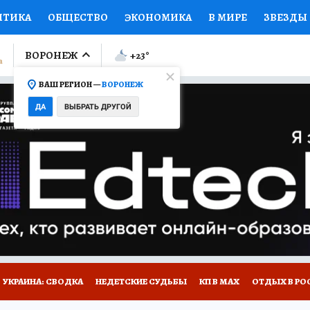
ИТИКА
ОБЩЕСТВО
ЭКОНОМИКА
В МИРЕ
ЗВЕЗДЫ
ЛУМНИСТЫ
ПРОИСШЕСТВИЯ
НАЦИОНАЛЬНЫЕ ПРОЕК
ВОРОНЕЖ
+23
°
ВАШ РЕГИОН —
ВОРОНЕЖ
Ы
ОТКРЫВАЕМ МИР
Я ЗНАЮ
СЕМЬЯ
ЖЕНСКИЕ СЕ
ДА
ВЫБРАТЬ ДРУГОЙ
ПРОМОКОДЫ
СЕРИАЛЫ
СПЕЦПРОЕКТЫ
ДЕФИЦИТ
ВИЗОР
КОЛЛЕКЦИИ
КОНКУРСЫ
РАБОТА У НАС
ГИ
НА САЙТЕ
УКРАИНА: СВОДКА
НЕДЕТСКИЕ СУДЬБЫ
КП В МАХ
ОТДЫХ В РО