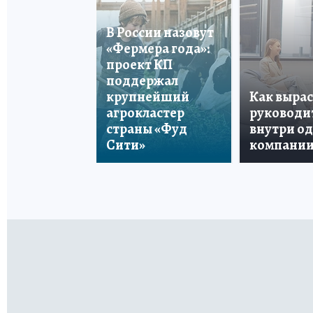
В России назовут
«Фермера года»:
проект КП
поддержал
крупнейший
Как вырас
агрокластер
руководи
страны «Фуд
внутри о
Сити»
компани