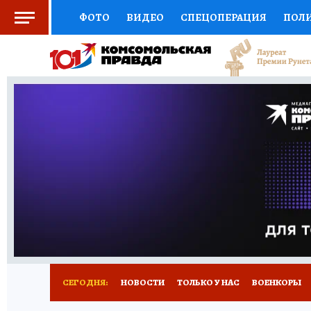
ФОТО
ВИДЕО
СПЕЦОПЕРАЦИЯ
ПОЛ
СОЦПОДДЕРЖКА
НАУКА
СПОРТ
КО
ВЫБОР ЭКСПЕРТОВ
ДОКТОР
ФИНАНС
КНИЖНАЯ ПОЛКА
ПРОГНОЗЫ НА СПОРТ
ПРЕСС-ЦЕНТР
НЕДВИЖИМОСТЬ
ТЕЛЕ
РАДИО КП
РЕКЛАМА
ТЕСТЫ
НОВОЕ 
СЕГОДНЯ:
НОВОСТИ
ТОЛЬКО У НАС
ВОЕНКОРЫ