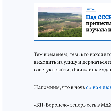
НАУКА
Над СССР
пришельце
изучала 
Тем временем, тем, кто находитс
выходить на улицу и держаться п
советуют зайти в ближайшее зда
Напомним, что в ночь
с 3 на 4 и
«КП-Воронеж» теперь есть в МА