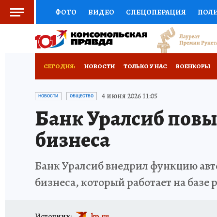
ФОТО
ВИДЕО
СПЕЦОПЕРАЦИЯ
ПОЛ
СОЦПОДДЕРЖКА
НАУКА
СПОРТ
КО
ВЫБОР ЭКСПЕРТОВ
ДОКТОР
ФИНАНС
СЕГОДНЯ:
НОВОСТИ
ТОЛЬКО У НАС
ВОЕНКОРЫ
КНИЖНАЯ ПОЛКА
ПРОГНОЗЫ НА СПОРТ
ПРОИСШЕСТВИЯ
АФИША
ИСПЫТАНО Н
4 июня 2026 11:05
НОВОСТИ
ОБЩЕСТВО
Банк Уралсиб повы
ПРЕСС-ЦЕНТР
НЕДВИЖИМОСТЬ
ТЕЛЕ
бизнеса
РАДИО КП
РЕКЛАМА
ТЕСТЫ
НОВОЕ 
Банк Уралсиб внедрил функцию авт
бизнеса, который работает на базе 
Источник:
kp.ru