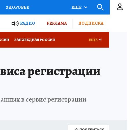
ЗДОРОВЬЕ
ЕЩЕ
ТЫ РОССИИ
РАДИО
РЕКЛАМА
ПОДПИСКА
КРЕТЫ
ПУТЕВОДИТЕЛЬ
ССИИ
ЗАПОВЕДНАЯ РОССИЯ
ЕЩЕ
 ЖЕЛЕЗА
ТУРИЗМ
виса регистрации
Д ПОТРЕБИТЕЛЯ
ВСЕ О КП
анных в сервис регистрации
ПОДЕЛИТЬСЯ