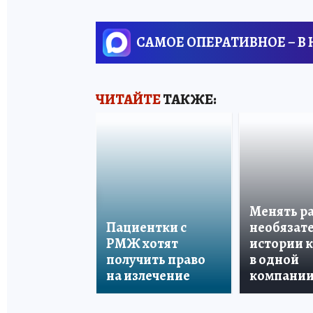
САМОЕ ОПЕРАТИВНОЕ – В
ЧИТАЙТЕ
ТАКЖЕ:
Менять р
Пациентки с
необязате
РМЖ хотят
истории 
получить право
в одной
на излечение
компани