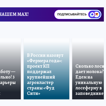
 НАШЕМ MAX!
ПОДПИСЫВАЙТЕСЬ
В России назовут
«Фермера года»:
проект КП
Сколько лоси
аботу —
поддержал
дает молока?
льно! 3
крупнейший
Едем на
карьеры
агрокластер
уникальную
страны «Фуд
лосеферму в
и
Сити»
заповеднике!