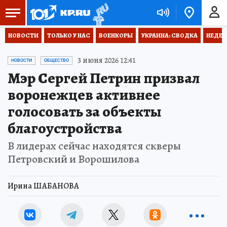
НОВОСТИ
ТОЛЬКО У НАС
ВОЕНКОРЫ
УКРАИНА: СВОДКА
НЕДЕТ
3 июня 2026 12:41
НОВОСТИ
ОБЩЕСТВО
Мэр Сергей Петрин призвал
воронежцев активнее
голосовать за объекты
благоустройства
В лидерах сейчас находятся скверы
Петровский и Ворошилова
Ирина ШАБАНОВА