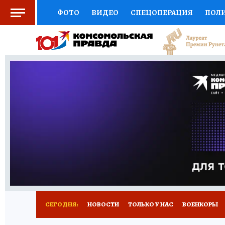
ФОТО
ВИДЕО
СПЕЦОПЕРАЦИЯ
ПОЛ
СОЦПОДДЕРЖКА
НАУКА
СПОРТ
КО
ВЫБОР ЭКСПЕРТОВ
ДОКТОР
ФИНАНС
КНИЖНАЯ ПОЛКА
ПРОГНОЗЫ НА СПОРТ
ПРЕСС-ЦЕНТР
НЕДВИЖИМОСТЬ
ТЕЛЕ
РАДИО КП
РЕКЛАМА
ТЕСТЫ
НОВОЕ 
СЕГОДНЯ:
НОВОСТИ
ТОЛЬКО У НАС
ВОЕНКОРЫ