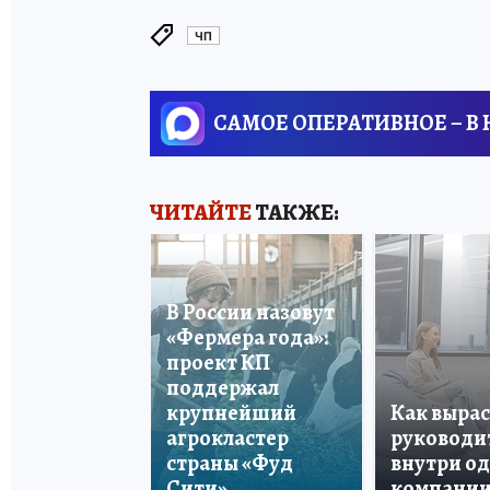
ЧП
САМОЕ ОПЕРАТИВНОЕ – В
ЧИТАЙТЕ
ТАКЖЕ:
В России назовут
«Фермера года»:
проект КП
поддержал
крупнейший
Как вырас
агрокластер
руководи
страны «Фуд
внутри о
Сити»
компани