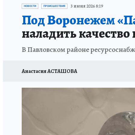
ПРОИСШЕСТВИЯ
АФИША
ИСПЫТАНО Н
3 июня 2026 8:19
НОВОСТИ
ПРОИСШЕСТВИЯ
Под Воронежем «П
наладить качество
В Павловском районе ресурсоснаб
Анастасия АСТАШОВА