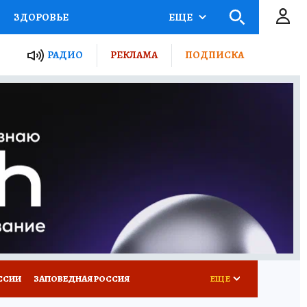
ЗДОРОВЬЕ
ЕЩЕ
ТЫ РОССИИ
РАДИО
РЕКЛАМА
ПОДПИСКА
КРЕТЫ
ПУТЕВОДИТЕЛЬ
 ЖЕЛЕЗА
ТУРИЗМ
Д ПОТРЕБИТЕЛЯ
ВСЕ О КП
ССИИ
ЗАПОВЕДНАЯ РОССИЯ
ЕЩЕ