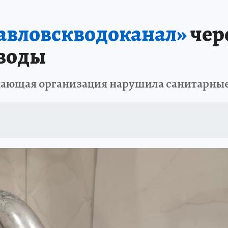
А СЕБЕ
авловскводоканал»
чер
 воды
жающая организация нарушила санитарны