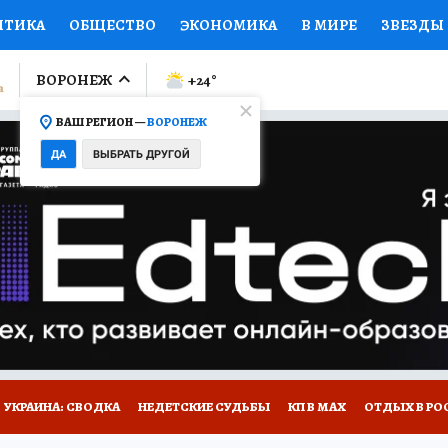
ИТИКА
ОБЩЕСТВО
ЭКОНОМИКА
В МИРЕ
ЗВЕЗДЫ
ЛУМНИСТЫ
ПРОИСШЕСТВИЯ
НАЦИОНАЛЬНЫЕ ПРОЕК
ВОРОНЕЖ
+24
°
ВАШ РЕГИОН —
ВОРОНЕЖ
Ы
ОТКРЫВАЕМ МИР
Я ЗНАЮ
СЕМЬЯ
ЖЕНСКИЕ СЕ
ДА
ВЫБРАТЬ ДРУГОЙ
ПРОМОКОДЫ
СЕРИАЛЫ
СПЕЦПРОЕКТЫ
ДЕФИЦИТ
ВИЗОР
КОЛЛЕКЦИИ
КОНКУРСЫ
РАБОТА У НАС
ГИ
НА САЙТЕ
УКРАИНА: СВОДКА
НЕДЕТСКИЕ СУДЬБЫ
КП В МАХ
ОТДЫХ В РО