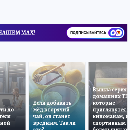
 НАШЕМ MAX!
ПОДПИСЫВАЙТЕСЬ
Вышла серия
домашних ТВ
Если добавить
которые
ти до
мёд в горячий
приглянутся 
теля
чай, он станет
киноманам, и
дной
вредным. Так ли
спортивным
и
это?
болельщикам