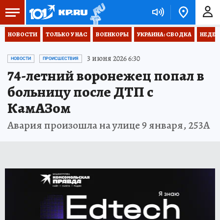
НОВОСТИ
ТОЛЬКО У НАС
ВОЕНКОРЫ
УКРАИНА: СВОДКА
НЕДЕТ
3 июня 2026 6:30
НОВОСТИ
ПРОИСШЕСТВИЯ
74-летний воронежец попал в
больницу после ДТП с
КамАЗом
Авария произошла на улице 9 января, 253А