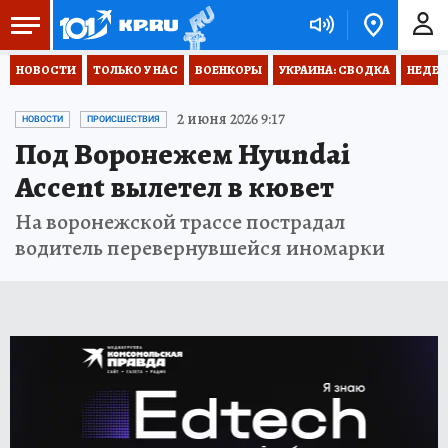
НОВОСТИ
ТОЛЬКО У НАС
ВОЕНКОРЫ
УКРАИНА: СВОДКА
НЕДЕТ
2 июня 2026 9:17
НОВОСТИ
ПРОИСШЕСТВИЯ
Под Воронежем Hyundai
Accent вылетел в кювет
На воронежской трассе пострадал
водитель перевернувшейся иномарки