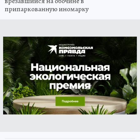
врезавшийся на обочине в
припаркованную иномарку