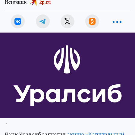
Источник:
kp.ru
.
Банк Уралсиб запустил
акцию «Капитальный