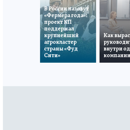
В России назовут
«Фермера года»:
проект КП
поддержал
крупнейший
Как вырас
агрокластер
руководи
страны «Фуд
внутри о
Сити»
компани