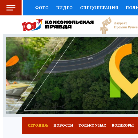
ФОТО
ВИДЕО
СПЕЦОПЕРАЦИЯ
ПОЛ
СОЦПОДДЕРЖКА
НАУКА
СПОРТ
КО
ВЫБОР ЭКСПЕРТОВ
ДОКТОР
ФИНАНС
КНИЖНАЯ ПОЛКА
ПРОГНОЗЫ НА СПОРТ
ПРЕСС-ЦЕНТР
НЕДВИЖИМОСТЬ
ТЕЛЕ
РАДИО КП
РЕКЛАМА
ТЕСТЫ
НОВОЕ 
СЕГОДНЯ:
НОВОСТИ
ТОЛЬКО У НАС
ВОЕНКОРЫ