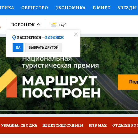
ИТИКА
ОБЩЕСТВО
ЭКОНОМИКА
В МИРЕ
ЗВЕЗДЫ
ЛУМНИСТЫ
ПРОИСШЕСТВИЯ
НАЦИОНАЛЬНЫЕ ПРОЕК
ВОРОНЕЖ
+27
°
ВАШ РЕГИОН —
ВОРОНЕЖ
Ы
ОТКРЫВАЕМ МИР
Я ЗНАЮ
СЕМЬЯ
ЖЕНСКИЕ СЕ
ДА
ВЫБРАТЬ ДРУГОЙ
ПРОМОКОДЫ
СЕРИАЛЫ
СПЕЦПРОЕКТЫ
ДЕФИЦИТ
ВИЗОР
КОЛЛЕКЦИИ
КОНКУРСЫ
РАБОТА У НАС
ГИ
НА САЙТЕ
УКРАИНА: СВОДКА
НЕДЕТСКИЕ СУДЬБЫ
КП В МАХ
ОТДЫХ В РО