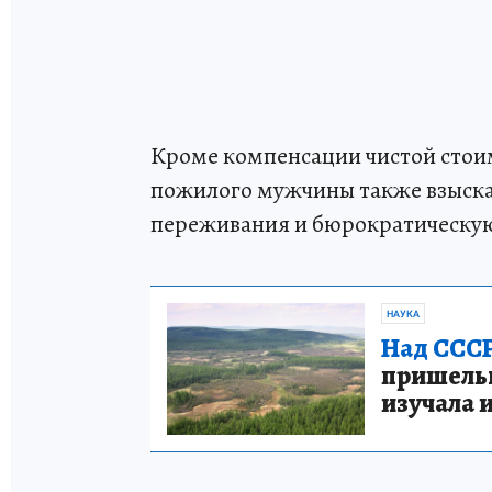
Кроме компенсации чистой стоим
пожилого мужчины также взыска
переживания и бюрократическую
НАУКА
Над СССР
пришельце
изучала 