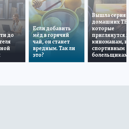
Вышла серия
домашних ТВ
Если добавить
которые
ти до
мёд в горячий
приглянутся 
теля
чай, он станет
киноманам, и
дной
вредным. Так ли
спортивным
и
это?
болельщикам