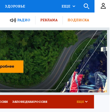
ЗДОРОВЬЕ
ЕЩЕ
ТЫ РОССИИ
РАДИО
РЕКЛАМА
ПОДПИСКА
КРЕТЫ
ПУТЕВОДИТЕЛЬ
 ЖЕЛЕЗА
ТУРИЗМ
Д ПОТРЕБИТЕЛЯ
ВСЕ О КП
ССИИ
ЗАПОВЕДНАЯ РОССИЯ
ЕЩЕ