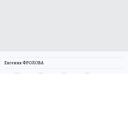
Евгения ФРОЛОВА
Летом в Воронежской области стартует
плановое техническое обслуживание
электросетей. Как сообщили в пресс-службе
«ТНС энерго Воронеж», из-за этих работ без
света временно останутся сотни тысяч
жителей региона. В июне под ограничения