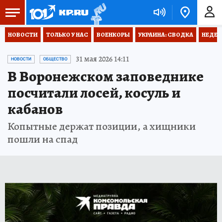
НОВОСТИ
ТОЛЬКО У НАС
ВОЕНКОРЫ
УКРАИНА: СВОДКА
НЕДЕТ
31 мая 2026 14:11
НОВОСТИ
ОБЩЕСТВО
В Воронежском заповеднике
посчитали лосей, косуль и
кабанов
Копытные держат позиции, а хищники
пошли на спад