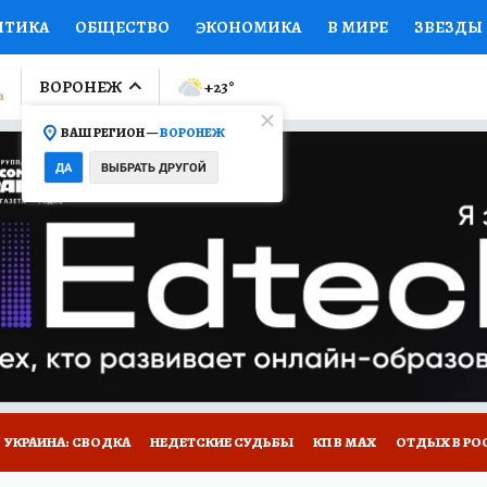
ИТИКА
ОБЩЕСТВО
ЭКОНОМИКА
В МИРЕ
ЗВЕЗДЫ
ЛУМНИСТЫ
ПРОИСШЕСТВИЯ
НАЦИОНАЛЬНЫЕ ПРОЕК
ВОРОНЕЖ
+23
°
ВАШ РЕГИОН —
ВОРОНЕЖ
Ы
ОТКРЫВАЕМ МИР
Я ЗНАЮ
СЕМЬЯ
ЖЕНСКИЕ СЕ
ДА
ВЫБРАТЬ ДРУГОЙ
ПРОМОКОДЫ
СЕРИАЛЫ
СПЕЦПРОЕКТЫ
ДЕФИЦИТ
ВИЗОР
КОЛЛЕКЦИИ
КОНКУРСЫ
РАБОТА У НАС
ГИ
НА САЙТЕ
УКРАИНА: СВОДКА
НЕДЕТСКИЕ СУДЬБЫ
КП В МАХ
ОТДЫХ В РО