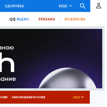
ЗДОРОВЬЕ
ЕЩЕ
ТЫ РОССИИ
РАДИО
РЕКЛАМА
ПОДПИСКА
КРЕТЫ
ПУТЕВОДИТЕЛЬ
 ЖЕЛЕЗА
ТУРИЗМ
Д ПОТРЕБИТЕЛЯ
ВСЕ О КП
ССИИ
ЗАПОВЕДНАЯ РОССИЯ
ЕЩЕ