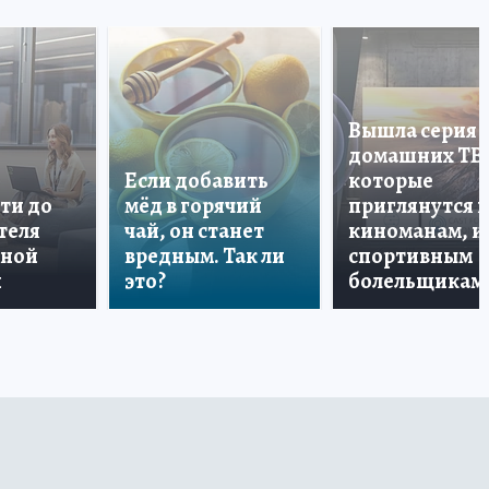
Вышла серия
домашних ТВ
Если добавить
которые
ти до
мёд в горячий
приглянутся 
теля
чай, он станет
киноманам, и
дной
вредным. Так ли
спортивным
и
это?
болельщикам