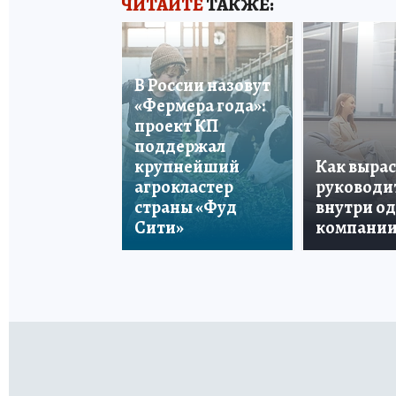
ЧИТАЙТЕ
ТАКЖЕ:
В России назовут
«Фермера года»:
проект КП
поддержал
крупнейший
Как вырас
агрокластер
руководи
страны «Фуд
внутри о
Сити»
компани