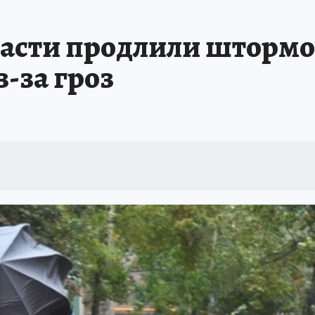
А СЕБЕ
ласти продлили штормо
-за гроз