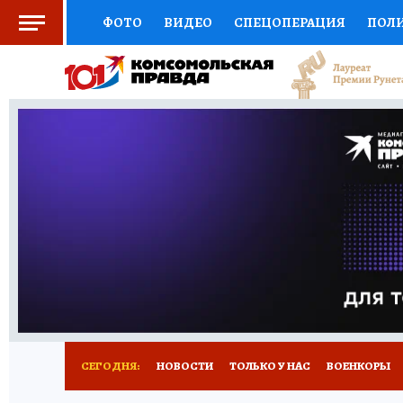
ФОТО
ВИДЕО
СПЕЦОПЕРАЦИЯ
ПОЛ
СОЦПОДДЕРЖКА
НАУКА
СПОРТ
КО
ВЫБОР ЭКСПЕРТОВ
ДОКТОР
ФИНАНС
КНИЖНАЯ ПОЛКА
ПРОГНОЗЫ НА СПОРТ
ПРЕСС-ЦЕНТР
НЕДВИЖИМОСТЬ
ТЕЛЕ
РАДИО КП
РЕКЛАМА
ТЕСТЫ
НОВОЕ 
СЕГОДНЯ:
НОВОСТИ
ТОЛЬКО У НАС
ВОЕНКОРЫ