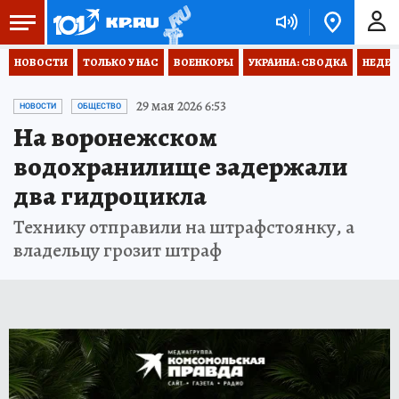
НОВОСТИ
ТОЛЬКО У НАС
ВОЕНКОРЫ
УКРАИНА: СВОДКА
НЕДЕТ
29 мая 2026 6:53
НОВОСТИ
ОБЩЕСТВО
На воронежском
водохранилище задержали
два гидроцикла
Технику отправили на штрафстоянку, а
владельцу грозит штраф