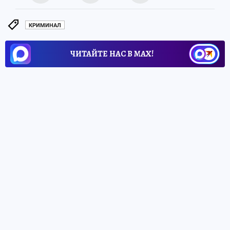
КРИМИНАЛ
ЧИТАЙТЕ НАС В МАХ!
29 мая 2026 5:33
НОВОСТИ
ОБЩЕСТВО
Воронежские волонтеры
спасли крошечного бельчонка,
брошенного детьми
Женщина с ребенком нашла раненого
бельчонка во дворе недалеко от парка
Танаис