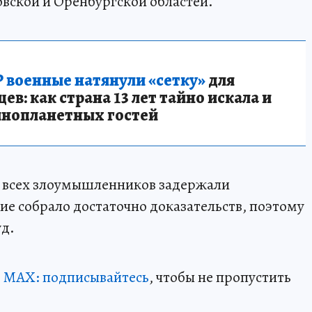
вской и Оренбургской областей.
 военные натянули «сетку»
для
в: как страна 13 лет тайно искала и
инопланетных гостей
— всех злоумышленников задержали
е собрало достаточно доказательств, поэтому
уд.
в МАХ: подписывайтесь
, чтобы не пропустить