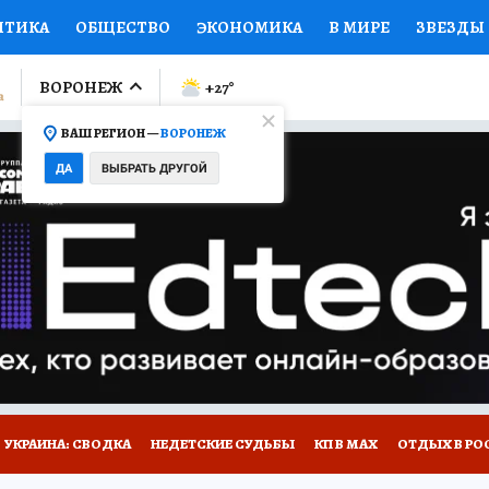
ИТИКА
ОБЩЕСТВО
ЭКОНОМИКА
В МИРЕ
ЗВЕЗДЫ
ЛУМНИСТЫ
ПРОИСШЕСТВИЯ
НАЦИОНАЛЬНЫЕ ПРОЕК
ВОРОНЕЖ
+27
°
ВАШ РЕГИОН —
ВОРОНЕЖ
Ы
ОТКРЫВАЕМ МИР
Я ЗНАЮ
СЕМЬЯ
ЖЕНСКИЕ СЕ
ДА
ВЫБРАТЬ ДРУГОЙ
ПРОМОКОДЫ
СЕРИАЛЫ
СПЕЦПРОЕКТЫ
ДЕФИЦИТ
ВИЗОР
КОЛЛЕКЦИИ
КОНКУРСЫ
РАБОТА У НАС
ГИ
НА САЙТЕ
УКРАИНА: СВОДКА
НЕДЕТСКИЕ СУДЬБЫ
КП В МАХ
ОТДЫХ В РО