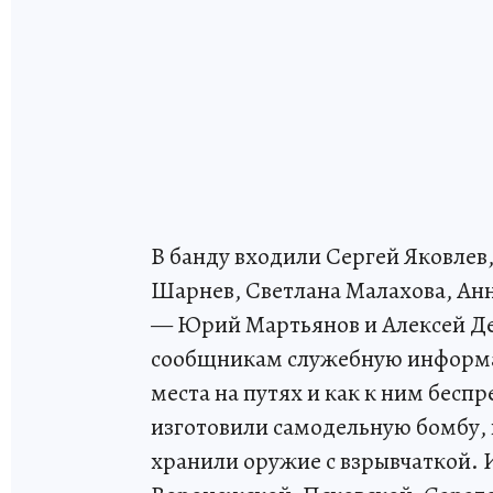
В банду входили Сергей Яковле
Шарнев, Светлана Малахова, Анн
— Юрий Мартьянов и Алексей Д
сообщникам служебную информац
места на путях и как к ним бесп
изготовили самодельную бомбу, 
хранили оружие с взрывчаткой.