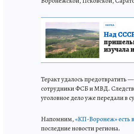
Воронежской, Псковской, Сарато
НАУКА
Над СССР
пришельце
изучала 
Теракт удалось предотвратить 
сотрудники ФСБ и МВД. Следстви
уголовное дело уже передали в с
Напомним,
«КП-Воронеж» есть 
последние новости региона.