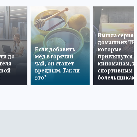
Вышла серия
домашних ТВ
Если добавить
которые
ти до
мёд в горячий
приглянутся 
теля
чай, он станет
киноманам, и
дной
вредным. Так ли
спортивным
и
это?
болельщикам