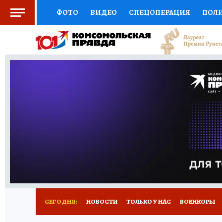
ФОТО
ВИДЕО
СПЕЦОПЕРАЦИЯ
ПОЛ
СОЦПОДДЕРЖКА
НАУКА
СПОРТ
КО
ВЫБОР ЭКСПЕРТОВ
ДОКТОР
ФИНАНС
КНИЖНАЯ ПОЛКА
ПРОГНОЗЫ НА СПОРТ
ПРЕСС-ЦЕНТР
НЕДВИЖИМОСТЬ
ТЕЛЕ
РАДИО КП
РЕКЛАМА
ТЕСТЫ
НОВОЕ 
СЕГОДНЯ:
НОВОСТИ
ТОЛЬКО У НАС
ВОЕНКОРЫ