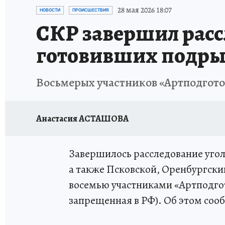
ПРОИСШЕСТВИЯ
АФИША
ИСПЫТАНО Н
28 мая 2026 18:07
НОВОСТИ
ПРОИСШЕСТВИЯ
СКР завершил расс
готовивших подрыв
Восьмерых участников «Артподготов
Анастасия АСТАШОВА
Завершилось расследование угол
а также Псковской, Оренбургски
восемью участниками «Артподгот
запрещенная в РФ). Об этом соо