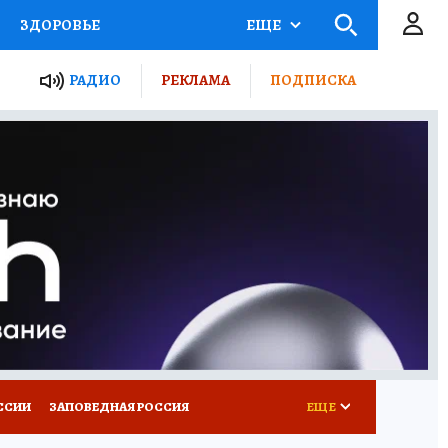
ЗДОРОВЬЕ
ЕЩЕ
ТЫ РОССИИ
РАДИО
РЕКЛАМА
ПОДПИСКА
КРЕТЫ
ПУТЕВОДИТЕЛЬ
 ЖЕЛЕЗА
ТУРИЗМ
Д ПОТРЕБИТЕЛЯ
ВСЕ О КП
ССИИ
ЗАПОВЕДНАЯ РОССИЯ
ЕЩЕ