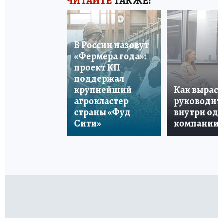
ЧИТАЙТЕ
ТАКЖЕ:
В России назовут
«Фермера года»:
проект КП
поддержал
крупнейший
Как вырас
агрокластер
руководи
страны «Фуд
внутри о
Сити»
компани