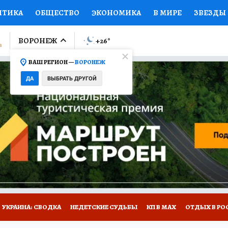
ИТИКА
ОБЩЕСТВО
ЭКОНОМИКА
В МИРЕ
ЗВЕЗДЫ
ЛУМНИСТЫ
ПРОИСШЕСТВИЯ
НАЦИОНАЛЬНЫЕ ПРОЕК
ВОРОНЕЖ
+26
°
ВАШ РЕГИОН —
ВОРОНЕЖ
Ы
ОТКРЫВАЕМ МИР
Я ЗНАЮ
СЕМЬЯ
ЖЕНСКИЕ СЕ
ДА
ВЫБРАТЬ ДРУГОЙ
ПРОМОКОДЫ
СЕРИАЛЫ
СПЕЦПРОЕКТЫ
ДЕФИЦИТ
ВИЗОР
КОЛЛЕКЦИИ
КОНКУРСЫ
РАБОТА У НАС
ГИ
НА САЙТЕ
УКРАИНА: СВОДКА
НЕДЕТСКИЕ СУДЬБЫ
КП В МАХ
ОТДЫХ В РО