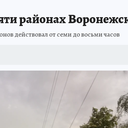
А СЕБЕ
яти районах Воронежс
нов действовал от семи до восьми часов