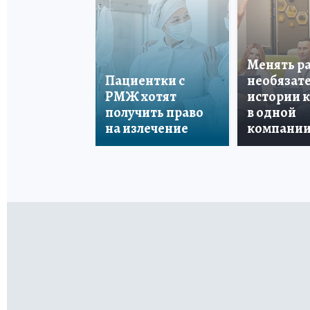
Менять р
Пациентки с
необязате
РМЖ хотят
истории 
получить право
в одной
на излечение
компани