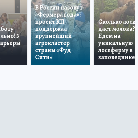
В России назовут
«Фермера года»:
проект КП
Сколько лоси
аботу —
поддержал
дает молока?
льно! 3
крупнейший
Едем на
карьеры
агрокластер
уникальную
страны «Фуд
лосеферму в
и
Сити»
заповеднике!