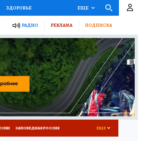
ЗДОРОВЬЕ
ЕЩЕ
ТЫ РОССИИ
РАДИО
РЕКЛАМА
ПОДПИСКА
КРЕТЫ
ПУТЕВОДИТЕЛЬ
 ЖЕЛЕЗА
ТУРИЗМ
Д ПОТРЕБИТЕЛЯ
ВСЕ О КП
ССИИ
ЗАПОВЕДНАЯ РОССИЯ
ЕЩЕ