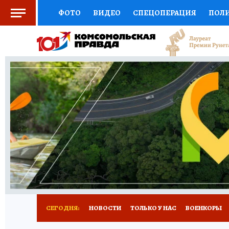
ФОТО
ВИДЕО
СПЕЦОПЕРАЦИЯ
ПОЛ
СОЦПОДДЕРЖКА
НАУКА
СПОРТ
КО
ВЫБОР ЭКСПЕРТОВ
ДОКТОР
ФИНАНС
КНИЖНАЯ ПОЛКА
ПРОГНОЗЫ НА СПОРТ
ПРЕСС-ЦЕНТР
НЕДВИЖИМОСТЬ
ТЕЛЕ
РАДИО КП
РЕКЛАМА
ТЕСТЫ
НОВОЕ 
СЕГОДНЯ:
НОВОСТИ
ТОЛЬКО У НАС
ВОЕНКОРЫ